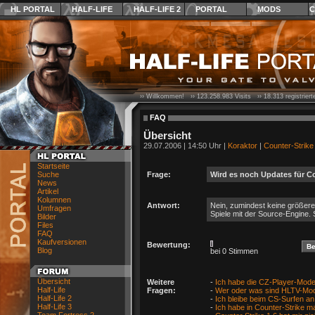
HL PORTAL
HALF-LIFE
HALF-LIFE 2
PORTAL
MODS
C
›› Willkommen! ››
123.258.983
Visits ››
18.313
registrier
FAQ
Übersicht
29.07.2006 | 14:50 Uhr |
Koraktor
|
Counter-Strike
Startseite
Suche
Frage:
Wird es noch Updates für C
News
Artikel
Kolumnen
Antwort:
Nein, zumindest keine größeren
Umfragen
Spiele mit der Source-Engine.
Bilder
Files
FAQ
Kaufversionen
Bewertung:
Blog
bei 0 Stimmen
Übersicht
Weitere
-
Ich habe die CZ-Player-Mode
Half-Life
Fragen:
-
Wer oder was sind HLTV-Mo
Half-Life 2
-
Ich bleibe beim CS-Surfen a
Half-Life 3
-
Ich habe in Counter-Strike 