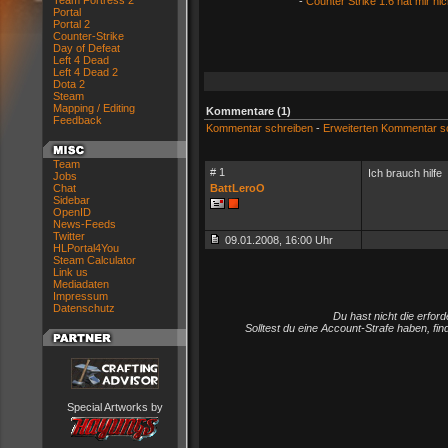
Team Fortress 2
-
Counter Strike 1.6 hat mir 
Portal
Portal 2
Counter-Strike
Day of Defeat
Left 4 Dead
Left 4 Dead 2
Dota 2
Steam
Mapping / Editing
Kommentare (1)
Feedback
Kommentar schreiben
-
Erweiterten Kommentar s
Team
# 1
Ich brauch hilfe
Jobs
Chat
BattLeroO
Sidebar
OpenID
News-Feeds
Twitter
09.01.2008, 16:00 Uhr
HLPortal4You
Steam Calculator
Link us
Mediadaten
Impressum
Datenschutz
Du hast nicht die erfo
Solltest du eine Account-Strafe haben, fi
Special Artworks by