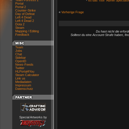
Team Fortress 2
-
Ist das Tool "Admin Spectato
Portal
Portal 2
Counter-Strike
«
Vorherige Frage
Day of Defeat
Left 4 Dead
Left 4 Dead 2
Dota 2
Steam
Mapping / Editing
Du hast nicht die erfo
Feedback
Solltest du eine Account-Strafe haben, fi
Team
Jobs
Chat
Sidebar
OpenID
News-Feeds
Twitter
HLPortal4You
Steam Calculator
Link us
Mediadaten
Impressum
Datenschutz
Special Artworks by