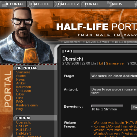
HL PORTAL
HALF-LIFE
HALF-LIFE 2
PORTAL
MODS
C
›› Willkommen! ››
123.285.815
Visits ››
18.313
registrier
FAQ
Übersicht
27.07.2006 | 22:00 Uhr |
krt
|
Gameserver
| 9.928 
Startseite
Suche
Frage:
Wie setze ich einen dedizier
News
Artikel
Kolumnen
Antwort:
Dieser Frage wurde in unsere
Umfragen
findet.
Bilder
Files
FAQ
Kaufversionen
Bewertung:
Blog
10 bei 1 Stimmen
Übersicht
Weitere
-
Wer oder was ist ein "HLTV-
Half-Life
Fragen:
-
Können LAN- und Internet-Spi
Half-Life 2
-
Welche Ports muss ich freisc
Half-Life 3
-
Welche Arten von IP-Adresse