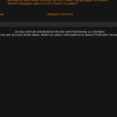
-
Benötige ich einen neuen Rechner, um Left 4 Dead 2 flüssig spielen zu können?
-
Welche Kampagnen gibt es in Left 4 Dead 2 zu spielen?
age
Kategorie-Übersicht
Du hast nicht die erforderlichen Rechte einen Kommentar zu schreiben.
st du eine Account-Strafe haben, findest du nähere Informationen in deinem Profil unter Verw