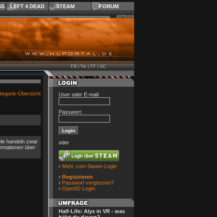
SS
LEFT 4 DEAD
STEAM
FORUM
FB
|
Tw
|
YT
|
SC
tegorie-Übersicht
User oder E-mail:
Passwort:
ele handeln zwar
oder
ormationen über
›
Mehr zum Steam-Login
›
Registrieren
›
Passwort vergessen?
›
OpenID-Login
Half-Life: Alyx in VR - was