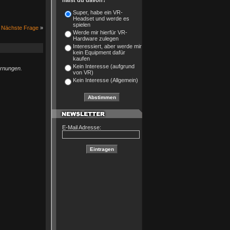
hälst du davon?
Super, habe ein VR-
Headset und werde es
spielen
Nächste Frage
»
Werde mir hierfür VR-
Hardware zulegen
Interessiert, aber werde mir
kein Equipment dafür
kaufen
Kein Interesse (aufgrund
arnungen.
von VR)
Kein Interesse (Allgemein)
E-Mail Adresse: