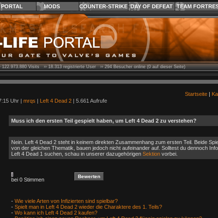
PORTAL
MODS
COUNTER-STRIKE
DAY OF DEFEAT
TEAM FORTRE
›
122.973.880
Visits ››
18.313
registrierte User ››
294
Besucher online (0 auf dieser Seite)
Startseite
|
Ka
7:15 Uhr |
mrqs
|
Left 4 Dead 2
| 5.661 Aufrufe
Muss ich den ersten Teil gespielt haben, um Left 4 Dead 2 zu verstehen?
Nein. Left 4 Dead 2 steht in keinem direkten Zusammenhang zum ersten Teil. Beide Spi
von der gleichen Thematik, bauen jedoch nicht aufeinander auf. Solltest du dennoch Inf
Left 4 Dead 1 suchen, schau in unserer dazugehörigen
Sektion
vorbei.
bei 0 Stimmen
-
Wie viele Arten von Infizierten sind spielbar?
-
Spielt man in Left 4 Dead 2 wieder die Charaktere des 1. Teils?
-
Wo kann ich Left 4 Dead 2 kaufen?