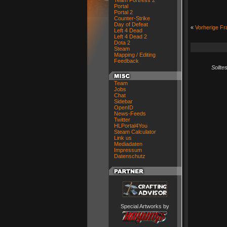
Team Fortress 2
Portal
Portal 2
Counter-Strike
Day of Defeat
«
Vorherige Fr
Left 4 Dead
Left 4 Dead 2
Dota 2
Steam
Mapping / Editing
Feedback
Sollte
Team
Jobs
Chat
Sidebar
OpenID
News-Feeds
Twitter
HLPortal4You
Steam Calculator
Link us
Mediadaten
Impressum
Datenschutz
Special Artworks by