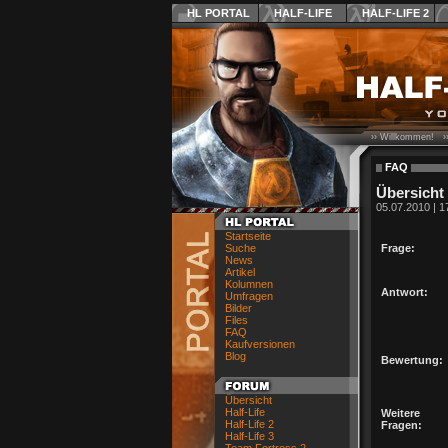
HL PORTAL
HALF-LIFE
HALF-LIFE 2
›› Willkommen! ›
FAQ
Übersicht
05.07.2010 | 1
Startseite
Suche
Frage:
News
Artikel
Kolumnen
Antwort:
Umfragen
Bilder
Files
FAQ
Kaufversionen
Blog
Bewertung:
Übersicht
Half-Life
Weitere
Half-Life 2
Fragen:
Half-Life 3