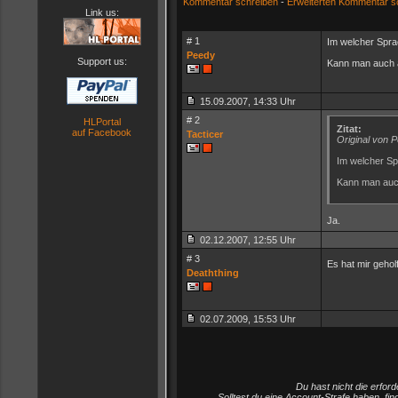
Kommentar schreiben
-
Erweiterten Kommentar s
Link us:
# 1
Im welcher Spra
Peedy
Support us:
Kann man auch 
15.09.2007, 14:33 Uhr
# 2
HLPortal
Zitat:
auf Facebook
Tacticer
Original von 
Im welcher S
Kann man auc
Ja.
02.12.2007, 12:55 Uhr
# 3
Es hat mir geho
Deaththing
02.07.2009, 15:53 Uhr
Du hast nicht die erfo
Solltest du eine Account-Strafe haben, fi