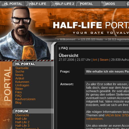
HL PORTAL
HALF-LIFE
HALF-LIFE 2
PORTAL
MODS
C
›› Willkommen! ››
123.155.323
Visits ››
18.313
registrier
FAQ
Übersicht
27.07.2006 | 21:07 Uhr |
krt
|
Steam
| 29.839 Aufru
Startseite
Suche
Frage:
Wie erhalte ich ein neues 
News
Artikel
Kolumnen
Antwort:
Zu aller Erst solltet ihr wisse
Umfragen
falls doch, dann war dem Ang
Bilder
schwach gewählt. Ihr seid also
Files
ihr genau den selben Stellenwe
FAQ
eventuell noch seinen Account
Kaufversionen
mitgeteilt hat. Valve müsste eu
Blog
trotzdem, weil sie sich um ih
Alle nötigen Informationen la
Übersicht
Themen sind
VALVe bzw. STEA
Half-Life
reklamieren
.
Half-Life 2
Half-Life 3
Um also wieder an euren Acco