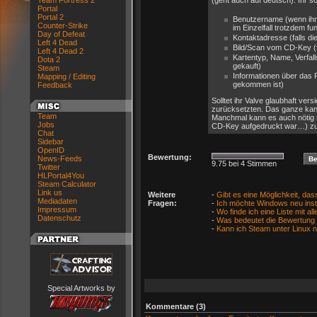
Team Fortress 2
(geht auch auf deutsch). Ihr sol
Portal
Portal 2
Benutzername (wenn ihr 
Counter-Strike
im Einzelfall trotzdem fu
Day of Defeat
Kontaktadresse (falls 
Left 4 Dead
Bild/Scan vom CD-Key (f
Left 4 Dead 2
Kartentyp, Name, Verfall
Dota 2
gekauft)
Steam
Informationen über das
Mapping / Editing
gekommen ist)
Feedback
Solltet ihr Valve glaubhaft ver
zurücksetzten. Das ganze kan
Team
Manchmal kann es auch nötig s
Jobs
CD-Key aufgedruckt war…) zu e
Chat
Sidebar
OpenID
Bewertung:
News-Feeds
9.75 bei 4 Stimmen
Twitter
HLPortal4You
Steam Calculator
Link us
Weitere
-
Gibt es eine Möglichkeit, das
Mediadaten
Fragen:
-
Ich möchte Windows neu inst
Impressum
-
Wo finde ich eine Liste mit 
Datenschutz
-
Was bedeutet die Bewertung 
-
Kann ich Steam unter Linux 
Special Artworks by
Kommentare (3)