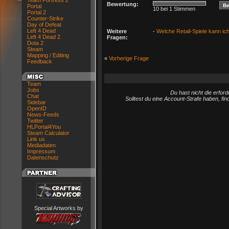
Team Fortress 2
Bewertung:
Portal
10 bei 1 Stimmen
Portal 2
Counter-Strike
Day of Defeat
Left 4 Dead
Weitere
-
Welche Retail-Spiele kann ic
Left 4 Dead 2
Fragen:
Dota 2
Steam
Mapping / Editing
«
Vorherige Frage
Feedback
Team
Jobs
Du hast nicht die erfo
Chat
Solltest du eine Account-Strafe haben, fi
Sidebar
OpenID
News-Feeds
Twitter
HLPortal4You
Steam Calculator
Link us
Mediadaten
Impressum
Datenschutz
Special Artworks by