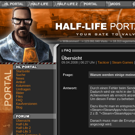
HL PORTAL
HALF-LIFE
HALF-LIFE 2
PORTAL
MODS
C
›› Willkommen! ››
123.091.040
Visits ››
18.313
registrier
FAQ
Übersicht
09.04.2008 | 06:27 Uhr |
Tacticer
|
Steam Games
|
Startseite
Suche
Frage:
Warum werden einige meiner
News
Artikel
Kolumnen
Antwort:
Durch einen Fehler beim Send
Umfragen
Dadurch wird sie nicht in der
Bilder
Achievement als erreicht anzei
Files
Um diesen Fehler zu beheben 
FAQ
Kaufversionen
Dazu löscht man im entsprech
Blog
<Steam>/SteamApps/<Account>/
2 z.B. "<Steam>/SteamApps/<Ac
Übersicht
Danach muss man die Errungens
Half-Life
angezeigt wird.
Half-Life 2
Half-Life 3