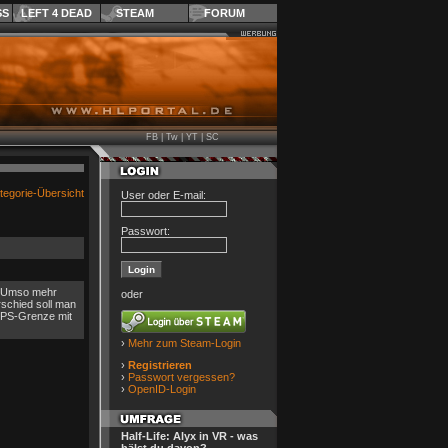
SS
LEFT 4 DEAD
STEAM
FORUM
FB
|
Tw
|
YT
|
SC
tegorie-Übersicht
User oder E-mail:
Passwort:
t. Umso mehr
oder
schied soll man
FPS-Grenze mit
›
Mehr zum Steam-Login
›
Registrieren
›
Passwort vergessen?
›
OpenID-Login
Half-Life: Alyx in VR - was