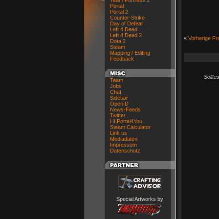
Team Fortress 2
Portal
Portal 2
Counter-Strike
Day of Defeat
Left 4 Dead
Left 4 Dead 2
«
Vorherige Fr
Dota 2
Steam
Mapping / Editing
Feedback
Sollte
Team
Jobs
Chat
Sidebar
OpenID
News-Feeds
Twitter
HLPortal4You
Steam Calculator
Link us
Mediadaten
Impressum
Datenschutz
Special Artworks by