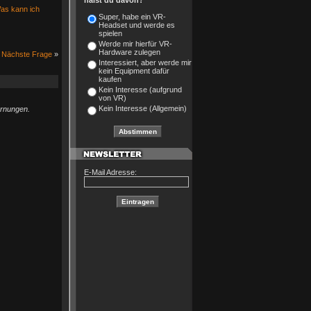
hälst du davon?
Was kann ich
Super, habe ein VR-
Headset und werde es
spielen
Werde mir hierfür VR-
Hardware zulegen
Nächste Frage
»
Interessiert, aber werde mir
kein Equipment dafür
kaufen
Kein Interesse (aufgrund
von VR)
Kein Interesse (Allgemein)
arnungen.
E-Mail Adresse: