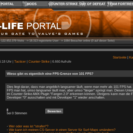
PORTAL
MODS
COUNTER-STRIKE
DAY OF DEFEAT
TEAM FORTRE
›
122.952.379
Visits ››
18.313
registrierte User ››
1084
Besucher online (0 auf dieser Seite)
Startseite
|
Ka
5:18 Uhr |
Tacticer
|
Counter-Strike
| 6.660 Aufrufe
Wieso gibt es eigentlich eine FPS-Grenze von 101 FPS?
Dies liegt daran, dass man angeblich langsamer läuft, wenn man mehr als 101 FPS ha
FPS man hat, umso langsamer läuft man, aber umso "länger" springt man. Diesen Unter
im Counter-Strike AMX-Plugin "Fangen 2.0" erkennen können. Übrigens kann man die 
Developer "0" ausschalten und mit Developer "1" wieder anschalten.
bei 0 Stimmen
-
Wer oder was ist "strafen"?
-
Wie kann ich meinen CS-Server in einen Server für Surf-Maps umändern?