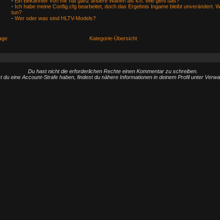
-
Ein Bekannter von mir hat ganz andere Waffen als ich. Wie geht das?
-
Ich habe meine Config.cfg bearbeitet, doch das Ergebnis Ingame bleibt unverändert. 
tun?
-
Wer oder was sind HLTV-Models?
age
Kategorie-Übersicht
Du hast nicht die erforderlichen Rechte einen Kommentar zu schreiben.
st du eine Account-Strafe haben, findest du nähere Informationen in deinem Profil unter Verw