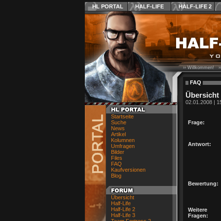
HL PORTAL
HALF-LIFE
HALF-LIFE 2
›› Willkommen! ›
FAQ
Übersicht
02.01.2008 | 1
Startseite
Suche
Frage:
News
Artikel
Kolumnen
Antwort:
Umfragen
Bilder
Files
FAQ
Kaufversionen
Blog
Bewertung:
Übersicht
Half-Life
Half-Life 2
Weitere
Half-Life 3
Fragen: