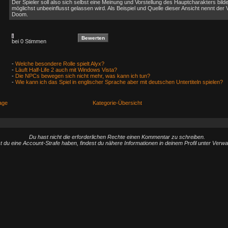
Der Spieler soll also sich selbst eine Meinung und Vorstellung des Hauptcharakters bild
möglichst unbeeinflusst gelassen wird. Als Beispiel und Quelle dieser Ansicht nennt der
Doom.
bei 0 Stimmen
-
Welche besondere Rolle spielt Alyx?
-
Läuft Half-Life 2 auch mit Windows Vista?
-
Die NPCs bewegen sich nicht mehr, was kann ich tun?
-
Wie kann ich das Spiel in englischer Sprache aber mit deutschen Untertiteln spielen?
age
Kategorie-Übersicht
Du hast nicht die erforderlichen Rechte einen Kommentar zu schreiben.
st du eine Account-Strafe haben, findest du nähere Informationen in deinem Profil unter Verw