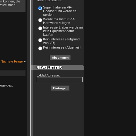
hälst du davon?
en können, die
 Valve-Boss
Super, habe ein VR-
Headset und werde es
spielen
Werde mir hierfür VR-
Hardware zulegen
Interessiert, aber werde mir
kein Equipment dafür
kaufen
Kein Interesse (aufgrund
von VR)
Kein Interesse (Allgemein)
Nächste Frage
»
E-Mail Adresse:
arnungen.