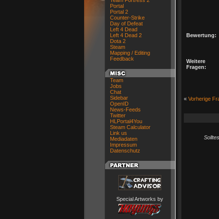
Team Fortress 2
Portal
Portal 2
Counter-Strike
Day of Defeat
Left 4 Dead
Left 4 Dead 2
Bewertung:
Dota 2
Steam
Mapping / Editing
Feedback
Weitere
Fragen:
Team
Jobs
Chat
Sidebar
«
Vorherige Fr
OpenID
News-Feeds
Twitter
HLPortal4You
Steam Calculator
Link us
Sollte
Mediadaten
Impressum
Datenschutz
Special Artworks by