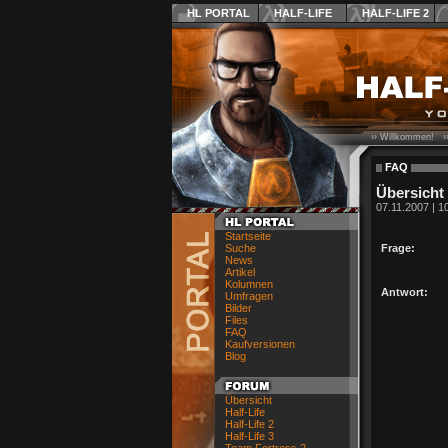
HL PORTAL
HALF-LIFE
HALF-LIFE 2
›› Willkommen! ›
FAQ
Übersicht
07.11.2007 | 1
Startseite
Suche
Frage:
News
Artikel
Kolumnen
Antwort:
Umfragen
Bilder
Files
FAQ
Kaufversionen
Blog
Übersicht
Half-Life
Half-Life 2
Half-Life 3