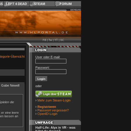
SS
LEFT 4 DEAD
STEAM
FORUM
FB
|
Tw
|
YT
|
SC
tegorie-Übersicht
User oder E-mail:
Passwort:
n. Gabe Newell
oder
›
Mehr zum Steam-Login
pielen die
›
Registrieren
›
Passwort vergessen?
 er eine leere
›
OpenID-Login
men lassen an
Half-Life: Alyx in VR - was