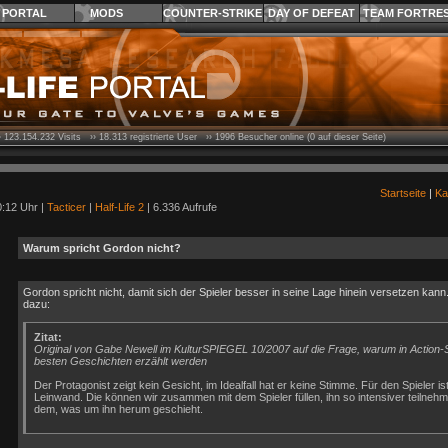
PORTAL
MODS
COUNTER-STRIKE
DAY OF DEFEAT
TEAM FORTRE
›
123.154.232
Visits ››
18.313
registrierte User ››
1996
Besucher online (0 auf dieser Seite)
Startseite
|
Ka
0:12 Uhr |
Tacticer
|
Half-Life 2
| 6.336 Aufrufe
Warum spricht Gordon nicht?
Gordon spricht nicht, damit sich der Spieler besser in seine Lage hinein versetzen kan
dazu:
Zitat:
Original von Gabe Newell im KulturSPIEGEL 10/2007 auf die Frage, warum in Action-S
besten Geschichten erzählt werden
Der Protagonist zeigt kein Gesicht, im Idealfall hat er keine Stimme. Für den Spieler ist
Leinwand. Die können wir zusammen mit dem Spieler füllen, ihn so intensiver teilneh
dem, was um ihn herum geschieht.