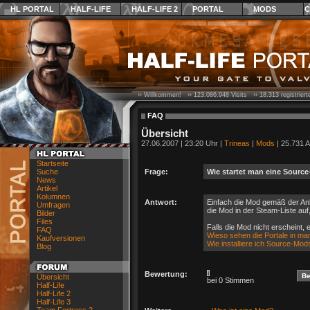
HL PORTAL
HALF-LIFE
HALF-LIFE 2
PORTAL
MODS
C
›› Willkommen! ››
123.086.948
Visits ››
18.313
registrier
FAQ
Übersicht
27.06.2007 | 23:20 Uhr |
Trineas
|
Mods
| 25.731 A
Startseite
Suche
Frage:
Wie startet man eine Sourc
News
Artikel
Kolumnen
Antwort:
Einfach die Mod gemäß der Anl
Umfragen
die Mod in der Steam-Liste auf
Bilder
Files
Falls die Mod nicht erscheint,
FAQ
Wieso sehen die Portale in m
Kaufversionen
Wie installiere ich Source-M
Blog
Bewertung:
Übersicht
bei 0 Stimmen
Half-Life
Half-Life 2
Half-Life 3