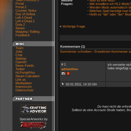
Team Fortress 2
Weitere
-
Was ist eine Mod?
Portal
Fragen:
-
Wie installiere ich HL1-Mods
Portal 2
-
Werden Mods automatisch übe
Counter-Strike
-
Welches Spiel benötigt man 
Day of Defeat
-
Heißt es "die" oder "der" Mo
Left 4 Dead
Left 4 Dead 2
Dota 2
«
Vorherige Frage
Steam
Mapping / Editing
Feedback
Kommentare (1)
Team
Jobs
Kommentar schreiben
-
Erweiterten Kommentar s
Chat
Sidebar
OpenID
# 1
ich verstehe ni
News-Feeds
habe eingefügt 
Twitter
adriantheo
HLPortal4You
Steam Calculator
Link us
Mediadaten
02.01.2011, 14:10 Uhr
Impressum
Datenschutz
Du hast nicht die erfo
Solltest du eine Account-Strafe haben, fi
Special Artworks by