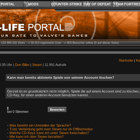
PORTAL
MODS
COUNTER-STRIKE
DAY OF DEFEAT
TEAM FORTRE
›
122.965.311
Visits ››
18.313
registrierte User ››
903
Besucher online (0 auf dieser Seite)
Startseite
|
Ka
6:35 Uhr |
Don Bilbo
|
Steam
| 11.991 Aufrufe
Kann man bereits aktivierte Spiele von seinem Account löschen?
Derzeit ist es grundsätzlich nicht möglich, Spiele die auf einem Account sind zu löschen
CD-Key, für einen anderen Account benutzten kannst.
bei 0 Stimmen
-
Was bewirkt ein Umstellen der Sprache?
-
Trotz Verbindung geht mein Steam nur im Offlinemodus
-
Welche CD-Keys kann ich unter Steam freischalten?
-
Wie kann ich über Steam bezahlen?