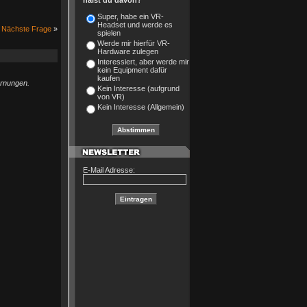
hälst du davon?
Super, habe ein VR-
Headset und werde es
Nächste Frage
»
spielen
Werde mir hierfür VR-
Hardware zulegen
Interessiert, aber werde mir
kein Equipment dafür
kaufen
arnungen.
Kein Interesse (aufgrund
von VR)
Kein Interesse (Allgemein)
E-Mail Adresse: