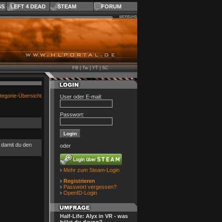
SS
LEFT 4 DEAD
STEAM
FORUM
FB
|
Tw
|
YT
|
SC
tegorie-Übersicht
User oder E-mail:
Passwort:
, damit du den
oder
›
Mehr zum Steam-Login
›
Registrieren
›
Passwort vergessen?
›
OpenID-Login
Half-Life: Alyx in VR - was