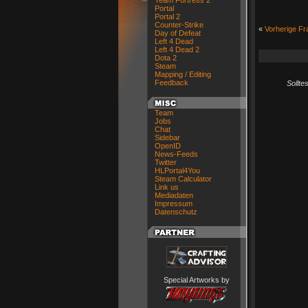
Team Fortress 2
Portal
Portal 2
Counter-Strike
«
Vorherige Fr
Day of Defeat
Left 4 Dead
Left 4 Dead 2
Dota 2
Steam
Mapping / Editing
Feedback
Sollte
Team
Jobs
Chat
Sidebar
OpenID
News-Feeds
Twitter
HLPortal4You
Steam Calculator
Link us
Mediadaten
Impressum
Datenschutz
Special Artworks by