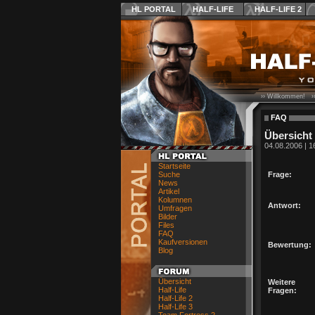
HL PORTAL
HALF-LIFE
HALF-LIFE 2
›› Willkommen! ›
FAQ
Übersicht
04.08.2006 | 1
Startseite
Suche
Frage:
News
Artikel
Kolumnen
Antwort:
Umfragen
Bilder
Files
FAQ
Kaufversionen
Bewertung:
Blog
Übersicht
Weitere
Half-Life
Fragen:
Half-Life 2
Half-Life 3