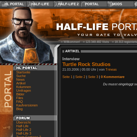
HL PORTAL
HALF-LIFE
HALF-LIFE 2
PORTAL
MODS
C
›› Willkommen! ››
123.349.482
Visits ››
18.313
registrier
ARTIKEL
Interview
Turtle Rock Studios
21.03.2006 | 05:00 Uhr | von
Trineas
Startseite
Suche
Seite 1
|
Seite 2
|
Seite 3
|
0 Kommentare
News
Artikel
Du musst eingeloggt s
Kolumnen
Umfragen
Bilder
Files
FAQ
Kaufversionen
Blog
Übersicht
Half-Life
Half-Life 2
Half-Life 3