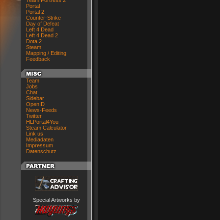
Team Fortress 2
Portal
Portal 2
Counter-Strike
Day of Defeat
Left 4 Dead
Left 4 Dead 2
Dota 2
Steam
Mapping / Editing
Feedback
Team
Jobs
Chat
Sidebar
OpenID
News-Feeds
Twitter
HLPortal4You
Steam Calculator
Link us
Mediadaten
Impressum
Datenschutz
Special Artworks by