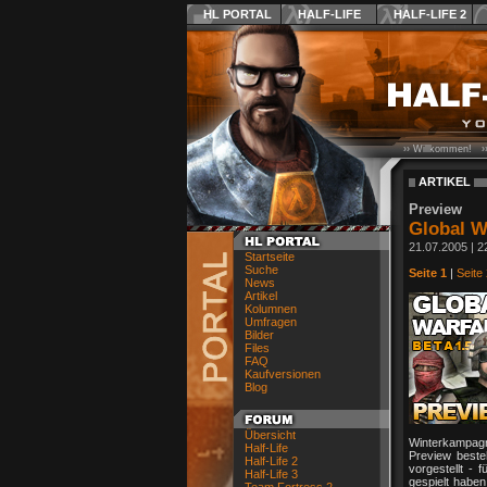
HL PORTAL
HALF-LIFE
HALF-LIFE 2
›› Willkommen! ›
ARTIKEL
Preview
Global W
21.07.2005 | 2
Startseite
Suche
Seite 1
|
Seite 
News
Artikel
Kolumnen
Umfragen
Bilder
Files
FAQ
Kaufversionen
Blog
Übersicht
Winterkampagne
Half-Life
Preview beste
Half-Life 2
vorgestellt - 
Half-Life 3
gespielt haben