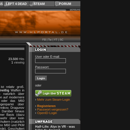
SS
LEFT 4 DEAD
STEAM
FORUM
FB
|
Tw
|
YT
|
SC
User oder E-mail:
23.500
Hits
1
viewing
Passwort:
oder
st relativ groß.
reißig
Waffen in
natürlich über
on auf modernere
›
Mehr zum Steam-Login
 oder das M60
genpartei über
›
Registrieren
hnikov, Dragunov
›
Passwort vergessen?
 Darüber hinaus
›
OpenID-Login
ner Basis (dazu
ewehr über kein
ultern (natürlich
hre M60 und PKM
Half-Life: Alyx in VR - was
rde). Geschultert