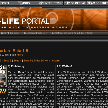
PORTAL
MODS
COUNTER-STRIKE
DAY OF DEFEAT
TEAM FORTRE
›
123.274.858
Visits ››
18.313
registrierte User ››
1318
Besucher online (0 auf dieser Seite)
arfare Beta 1.5
2:10 Uhr | von
micro
2
|
Seite 3
|
Seite 4
|
Seite 5
|
Bilder
|
0 Kommentare
1) Einleitung
2.2) Waffen!
Mit der
Beta 1.5
steht seit fast
vier
Das Waffenarsenal von Global Warfare i
Jahren
wieder ein Update der einst
Während des Spiels kann man mit über
d
sehr beliebten Half-Life Modifikation in
Kontakt kommen. Die Teams verfügen 
den Startlöchern. Das Ergebnis dieser
verschiedene Waffen. Während die Koaliti
langen Entwicklungszeit ist ein
Gewehre wie das FA-MAS, das G36
generalüberholtes Spiel, welches sich
zurückgreifen kann, verfügt die Ge
aber immer noch nur auf
altbewährtes wie Gewehre des Typs Kalas
Wüstenszenarien beschränkt, da die
aber auch Waffen von H&K wie die PDW.
Entwicklung der Beta 2.0, welche eine
kann man sich nach dem Starten in sei
 umfassen sollte, eingestellt wurde. Dieses
später) weiter ausrüsten. Wenn ein G
ht aus zwei Teilen. Im ersten wird die Mod
Zielrohr verfügt, kann man es zumindest sch
für all diejenigen, die Global Warfare noch nie
mit Ausnahme der beiden Maschinengewe
. Für die alten Hasen hingegen wird wohl nur
– auch wenn das sicher lustig aussehen wü