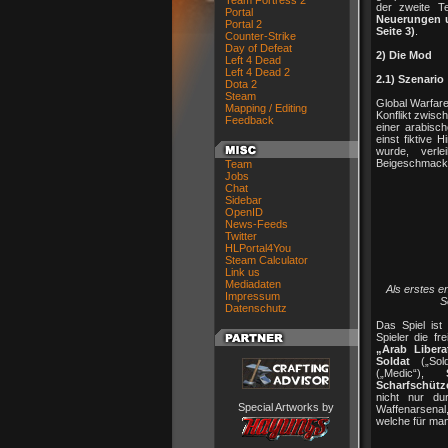
Team Fortress 2
der zweite Te
Portal
Neuerungen 
Portal 2
Seite 3)
.
Counter-Strike
Day of Defeat
2) Die Mod
Left 4 Dead
Left 4 Dead 2
2.1) Szenario
Dota 2
Steam
Global Warfare 
Mapping / Editing
Konflikt zwisc
Feedback
einer arabisch
einst fiktive 
wurde, verl
Beigeschmack
Team
Jobs
Chat
Sidebar
OpenID
News-Feeds
Twitter
HLPortal4You
Steam Calculator
Link us
Mediadaten
Als erstes e
Impressum
S
Datenschutz
Das Spiel ist
Spieler die f
„Arab Libera
Soldat
(„Sold
(„Medic“),
Scharfschütz
nicht nur du
Special Artworks by
Waffenarsenal
welche für man