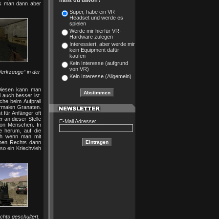
hälst du davon?
uss man dann aber
Super, habe ein VR-
Headset und werde es
spielen
Werde mir hierfür VR-
Hardware zulegen
Interessiert, aber werde mir
kein Equipment dafür
kaufen
Kein Interesse (aufgrund
von VR)
erkzeuge“ in der
Kein Interesse (Allgemein)
 Diesen kann man
 auch besser ist.
che beim Aufprall
normalen Granaten.
 für Anfänger oft
er an dieser Stelle
E-Mail Adresse:
von Menschen. In
e herum, auf die
ich wenn man mit
oben Rechts dann
so ein Kriechvieh
chts geschultert.