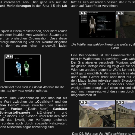
il interessant sein. Hier gehe ich auf die
trifft es sich wesentlich besser, dafür m
und Veränderungen
in der Beta 1.5 ein
(ab
auch auf Dauerfeuer verzichten.
spielt in einem realistischen, aber nicht realen
hen einer Koalition von westlichen Staaten und
en, terroristischen Organisation. Dass diese
Hintergrundhandlung von der Realität eingeholt
Die Waffenauswahl im Menü und weitere „W
eiht dem ganzen einen ungewollt faden
Basis.
.
Eine Besonderheit ist der Granatwerfer.
nicht im Waffenmenu auswählen - was wohl
Der Granatwerfer verschießt Munition, wel
die gleiche, heftige Wirkung zeigt wie die 
Wie man an diese begehrte Waffe kommt ist
nicht ganz ersichtlich. Verraten tu ich es ab
auch nicht. Gefahr droht aber nicht nur 
den Maps laufen teilweise auch Skorpion
man nicht treten sollte. Besonders peinl
ntscheidet man sich in Global Warfare für die
wenig Lebensenergie auf einen tritt und 
eite, auf der man spielen möchte.
auch noch angezeigt wird, dass man durch 
umgekommen ist.
 team- und klassenbasiert und man hat als
reie Wahl zwischen der
„Coalition“
und der
tion Force“
sowie zwischen den Klassen
ier“),
Funker
(„Radio Man“),
Sanitäter
Sprengstoffexperte
(„Engineer“) und
e
(„Sniper“). Die Klassen unterscheiden sich
rch das jeweilig zur Verfügung stehende
, sondern auch durch spezielle Fähigkeiten,
che Missionen sogar notwendig sind.
Das C8, links aus der Hüfte schiessend, re