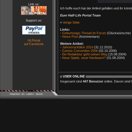
Link us:
Ich hoffe euch hat der Artikel gefallen und ihr könn
Euer Half-Life Portal Team
Support us:
«
Vorige Seite
Links:
-
Geburtstags-Thread im Forum
(Glückwünsche)
-
News-Post
(Kommentare)
HLPortal
Weitere Artikel:
auf Facebook
-
Jahresrückblick 2010
(31.12.2010)
-
Games Convention 2006
(02.10.2006)
-
Ein Redakteur geht seinen Weg
(15.08.2004)
-
Neue Spiele, neue Hardware!?
(01.08.2004)
USER ONLINE
Insgesamt sind
447 Benutzer
online. Davon sind 0 