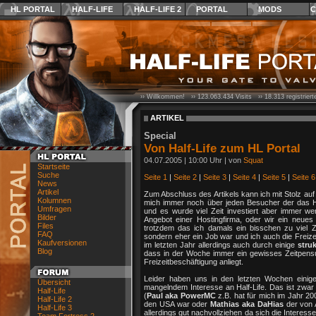
HL PORTAL
HALF-LIFE
HALF-LIFE 2
PORTAL
MODS
C
›› Willkommen! ››
123.063.434
Visits ››
18.313
registrier
ARTIKEL
Special
Von Half-Life zum HL Portal
04.07.2005 | 10:00 Uhr | von
Squat
Startseite
Suche
Seite 1
|
Seite 2
|
Seite 3
|
Seite 4
|
Seite 5
|
Seite 6
News
Artikel
Zum Abschluss des Artikels kann ich mit Stolz auf 
Kolumnen
mich immer noch über jeden Besucher der das Ha
Umfragen
und es wurde viel Zeit investiert aber immer we
Bilder
Angebot einer Hostingfirma, oder wir ein neue
Files
trotzdem das ich damals ein bisschen zu viel
FAQ
sondern eher ein Job war und ich auch die Freizei
Kaufversionen
im letzten Jahr allerdings auch durch einige
stru
Blog
dass in der Woche immer ein gewisses Zeitpensu
Freizeitbeschäftigung anliegt.
Leider haben uns in den letzten Wochen einige
Übersicht
mangelndem Interesse an Half-Life. Das ist zwar
Half-Life
(
Paul aka PowerMC
z.B. hat für mich im Jahr 20
Half-Life 2
den USA war oder
Mathias aka DaHias
der von 
Half-Life 3
allerdings gut nachvollziehen da sich die Interess