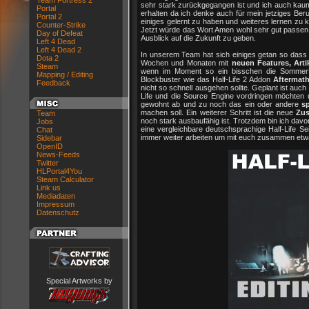
Team Fortress 2
sehr stark zurückgegangen ist und ich auch kaum 
Portal
erhalten da ich denke auch für mein jetziges B
Portal 2
einiges gelernt zu haben und weiteres lernen zu
Counter-Strike
Jetzt würde das Wort Amen wohl sehr gut passen 
Day of Defeat
Ausblick auf die Zukunft zu geben.
Left 4 Dead
Left 4 Dead 2
In unserem Team hat sich einiges getan so dass d
Dota 2
Wochen und Monaten mit
neuen Features, Art
Steam
wenn im Moment so ein bisschen die Sommerfl
Mapping / Editing
Blockbuster wie das Half-Life 2 Addon
Aftermat
Feedback
nicht so schnell ausgehen sollte. Geplant ist auch
Life und die Source Engine vordringen möchten 
gewohnt ab und zu noch das ein oder andere
sp
machen soll. Ein weiterer Schritt ist die neue
Zus
Team
noch stark ausbaufähig ist. Trotzdem bin ich dav
Jobs
eine vergleichbare deutschsprachige Half-Life Sei
Chat
immer weiter arbeiten um mit euch zusammen et
Sidebar
OpenID
News-Feeds
Twitter
HLPortal4You
Steam Calculator
Link us
Mediadaten
Impressum
Datenschutz
Special Artworks by