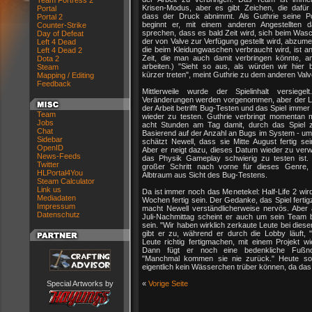
Team Fortress 2
Krisen-Modus, aber es gibt Zeichen, die dafür
Portal
dass der Druck abnimmt. Als Guthrie seine P
Portal 2
beginnt er, mit einem anderen Angestellten 
Counter-Strike
sprechen, dass es bald Zeit wird, sich beim Was
Day of Defeat
der von Valve zur Verfügung gestellt wird, abzumel
Left 4 Dead
die beim Kleidungwaschen verbraucht wird, ist a
Left 4 Dead 2
Zeit, die man auch damit verbringen könnte, a
Dota 2
arbeiten.) "Sieht so aus, als würden wir hier 
Steam
kürzer treten", meint Guthrie zu dem anderen Valv
Mapping / Editing
Feedback
Mittlerweile wurde der Spielinhalt versiegelt
Veränderungen werden vorgenommen, aber der L
der Arbeit betrifft Bug-Testen und das Spiel imme
Team
wieder zu testen. Guthrie verbringt momentan 
Jobs
acht Stunden am Tag damit, durch das Spiel z
Chat
Basierend auf der Anzahl an Bugs im System - um
Sidebar
schätzt Newell, dass sie Mitte August fertig se
OpenID
Aber er neigt dazu, dieses Datum wieder zu verw
News-Feeds
das Physik Gameplay schwierig zu testen ist. 
Twitter
großer Schritt nach vorne für dieses Genre,
HLPortal4You
Albtraum aus Sicht des Bug-Testens.
Steam Calculator
Link us
Da ist immer noch das Menetekel: Half-Life 2 wird
Mediadaten
Wochen fertig sein. Der Gedanke, das Spiel fert
Impressum
macht Newell verständlicherweise nervös. Aber
Datenschutz
Juli-Nachmittag scheint er auch um sein Team 
sein. "Wir haben wirklich zerkaute Leute bei diese
gibt er zu, während er durch die Lobby läuft,
Leute richtig fertigmachen, mit einem Projekt w
Dann fügt er noch eine bedenkliche Fußno
"Manchmal kommen sie nie zurück." Heute sol
eigentlich kein Wässerchen trüber können, da das
Special Artworks by
«
Vorige Seite