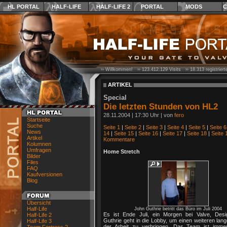
HL PORTAL
HALF-LIFE
HALF-LIFE 2
PORTAL
MODS
C
›› Willkommen! ››
123.412.129
Visits ››
18.313
registrier
ARTIKEL
Special
Die letzten Stunden von HL2
28.11.2004 | 17:30 Uhr | von
fero
Startseite
Suche
Seite 1
|
Seite 2
|
Seite 3
|
Seite 4
|
Seite 5
|
Seite 6
News
14
|
Seite 15
|
Seite 16
|
Seite 17
|
Seite 18
|
Seite 
Artikel
Kommentare
Kolumnen
Umfragen
Home Stretch
Bilder
Files
FAQ
Kaufversionen
Blog
Übersicht
Half-Life
John Guthrie betritt das Büro im Juli 2004
Es ist Ende Juli, ein Morgen bei Valve, Des
Half-Life 2
Guthrie geht in die Lobby, um einen weiteren lan
Half-Life 3
der Arbeit zu verbringen. Das Team ist imme