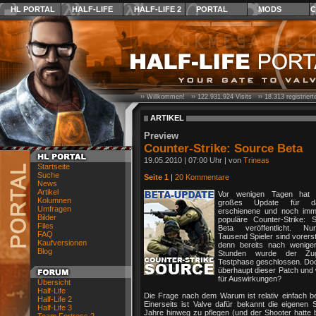
HL PORTAL
HALF-LIFE
HALF-LIFE 2
PORTAL
MODS
C
›› Willkommen! ››
122.931.924
Visits ››
18.313
registrier
ARTIKEL
Preview
Counter-Strike: Source Beta
19.05.2010 | 07:00 Uhr | von
Trineas
Startseite
Suche
Seite 1
|
20 Kommentare
News
Artikel
Vor wenigen Tagen hat 
Kolumnen
großes Update für d
Umfragen
erschienene und noch imm
Bilder
populäre Counter-Strike: 
Files
Beta veröffentlicht. N
FAQ
Tausend Spieler sind vorerst
Kaufversionen
denn bereits nach wenige
Blog
Stunden wurde der Zu
Testphase geschlossen. Doc
überhaupt dieser Patch und 
für Auswirkungen?
Übersicht
Half-Life
Die Frage nach dem Warum ist relativ einfach be
Half-Life 2
Einerseits ist Valve dafür bekannt die eigenen 
Half-Life 3
Jahre hinweg zu pflegen (und der Shooter hatte b