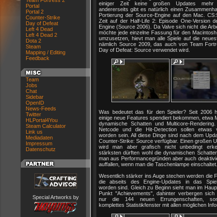
Team Fortress 2
einiger Zeit keine großen Updates mehr e
Portal
andererseits gibt es natürlich einen Zusammenha
Portal 2
Portierung der Source-Engine auf den Mac. CS:S
Counter-Strike
Zeit auf der Half-Life 2: Episode One-Version d
Day of Defeat
Engine (Source 2006). Da Valve sich nicht die Ar
Left 4 Dead
möchte jede einzelne Fassung für den Macintos
Left 4 Dead 2
umzusetzen, hievt man alle Spiele auf die neues
Dota 2
nämlich Source 2009, das auch von Team Fort
Steam
Day of Defeat: Source verwendet wird.
Mapping / Editing
Feedback
Team
Jobs
Chat
Sidebar
OpenID
News-Feeds
Was bedeutet das für den Spieler? Seit 2006 
Twitter
einige neue Features spendiert bekommen, etwa M
HLPortal4You
dynamische Schatten und Multicore-Rendering
Steam Calculator
Netcode und die Hit-Detection sollen etwas 
Link us
worden sein. All diese Dinge sind nach dem Upda
Mediadaten
Counter-Strike: Source verfügbar. Einen großen 
Impressum
wird man aber grafisch nicht unbedingt erk
Datenschutz
stärksten dürften wohl die dynamischen Schatten
man aus Performancegründen aber auch deaktivi
auffallen, wenn man die Taschenlampe einschaltet
Wesentlich stärker ins Auge stechen werden die 
die abseits des Engine-Updates in das Spiel 
worden sind. Gleich zu Beginn sieht man im Hau
Punkt "Achievements", dahinter verbergen sich 
Special Artworks by
nur die 144 neuen Errungenschaften, so
komplettes Statistikfenster mit allen möglichen Inf