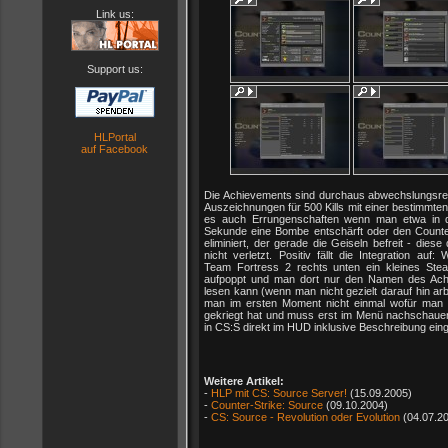
Link us:
Support us:
HLPortal
auf Facebook
Die Achievements sind durchaus abwechslungsre
Auszeichnungen für 500 Kills mit einer bestimmten
es auch Errungenschaften wenn man etwa in d
Sekunde eine Bombe entschärft oder den Counter
eliminiert, der gerade die Geiseln befreit - diese
nicht verletzt. Positiv fällt die Integration auf:
Team Fortress 2 rechts unten ein kleines Ste
aufpoppt und man dort nur den Namen des Ach
lesen kann (wenn man nicht gezielt darauf hin arb
man im ersten Moment nicht einmal wofür man
gekriegt hat und muss erst im Menü nachschauen
in CS:S direkt im HUD inklusive Beschreibung ein
Weitere Artikel:
-
HLP mit CS: Source Server!
(15.09.2005)
-
Counter-Strike: Source
(09.10.2004)
-
CS: Source - Revolution oder Evolution
(04.07.2