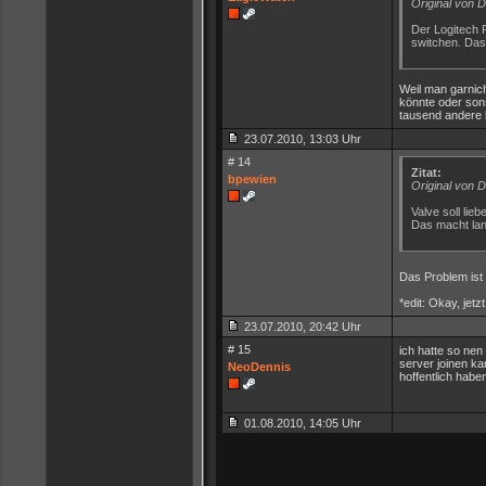
Original von 
Der Logitech P
switchen. Das 
Weil man garnic
könnte oder sons
tausend andere 
23.07.2010, 13:03 Uhr
# 14
Zitat:
bpewien
Original von 
Valve soll lie
Das macht la
Das Problem ist 
*edit: Okay, jetz
23.07.2010, 20:42 Uhr
# 15
ich hatte so ne
server joinen k
NeoDennis
hoffentlich habe
01.08.2010, 14:05 Uhr