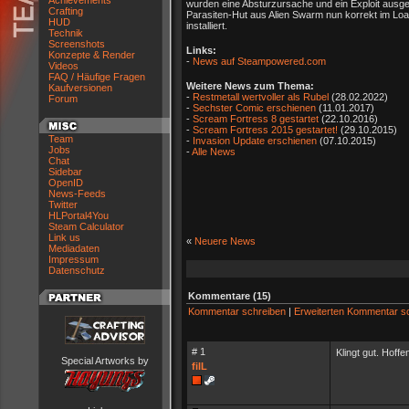
Achievements
wurden eine Absturzursache und ein Exploit ausgem
Crafting
Parasiten-Hut aus Alien Swarm nun korrekt im Lo
HUD
installiert.
Technik
Screenshots
Links:
Konzepte & Render
-
News auf Steampowered.com
Videos
FAQ / Häufige Fragen
Weitere News zum Thema:
Kaufversionen
-
Restmetall wertvoller als Rubel
(28.02.2022)
Forum
-
Sechster Comic erschienen
(11.01.2017)
-
Scream Fortress 8 gestartet
(22.10.2016)
-
Scream Fortress 2015 gestartet!
(29.10.2015)
Team
-
Invasion Update erschienen
(07.10.2015)
Jobs
-
Alle News
Chat
Sidebar
OpenID
News-Feeds
Twitter
HLPortal4You
Steam Calculator
Link us
«
Neuere News
Mediadaten
Impressum
Datenschutz
Kommentare (15)
Kommentar schreiben
|
Erweiterten Kommentar s
# 1
Klingt gut. Hoffe
Special Artworks by
filL