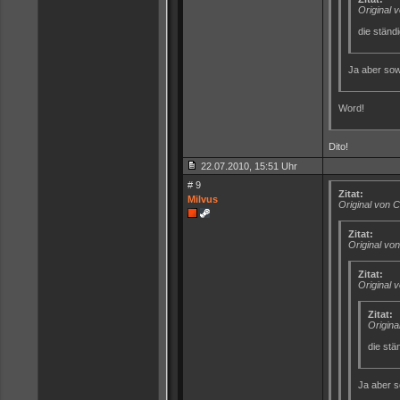
Original 
die ständi
Ja aber sow
Word!
Dito!
22.07.2010, 15:51 Uhr
# 9
Zitat:
Milvus
Original von 
Zitat:
Original vo
Zitat:
Original
Zitat:
Origina
die stä
Ja aber s