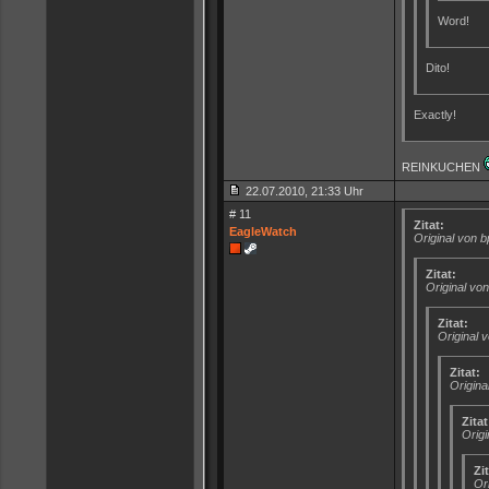
Word!
Dito!
Exactly!
REINKUCHEN
22.07.2010, 21:33 Uhr
# 11
Zitat:
EagleWatch
Original von 
Zitat:
Original vo
Zitat:
Original 
Zitat:
Origina
Zitat
Orig
Zit
Or