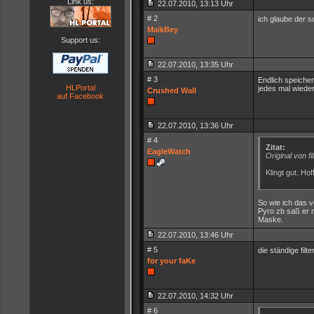
Link us:
22.07.2010, 13:13 Uhr
# 2
ich glaube der s
MaikBey
Support us:
22.07.2010, 13:35 Uhr
# 3
Endlich speicher
HLPortal
jedes mal wieder
Crushed Wall
auf Facebook
22.07.2010, 13:36 Uhr
# 4
Zitat:
EagleWatch
Original von fi
Klingt gut. Ho
So wie ich das ve
Pyro zb saß er n
Maske.
22.07.2010, 13:46 Uhr
# 5
die ständige filt
for your faKe
22.07.2010, 14:32 Uhr
# 6