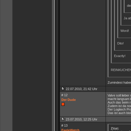
die
Ja ab
Word!
Dito!
Exactly!
REINKUCHE
Zumindest haben
22.07.2010, 21:42 Uhr
# 12
Valve soll liebe
macht langsam 
Der Dude
Auch das beim ra
Zudem ist da no
Der Logitech Pro
Das ist auch bis
23.07.2010, 12:25 Uhr
# 13
Zitat:
EagleWatch