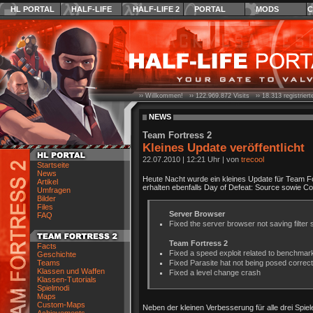
HL PORTAL
HALF-LIFE
HALF-LIFE 2
PORTAL
MODS
C
›› Willkommen! ››
122.969.872
Visits ››
18.313
registrier
NEWS
Team Fortress 2
Kleines Update veröffentlicht
22.07.2010
|
12:21 Uhr
| von
trecool
Startseite
News
Heute Nacht wurde ein kleines Update für Team For
Artikel
erhalten ebenfalls Day of Defeat: Source sowie Cou
Umfragen
Bilder
Files
Server Browser
FAQ
Fixed the server browser not saving filter 
Team Fortress 2
Facts
Fixed a speed exploit related to benchmar
Geschichte
Teams
Fixed Parasite hat not being posed correct
Klassen und Waffen
Fixed a level change crash
Klassen-Tutorials
Spielmodi
Maps
Custom-Maps
Neben der kleinen Verbesserung für alle drei Spiel