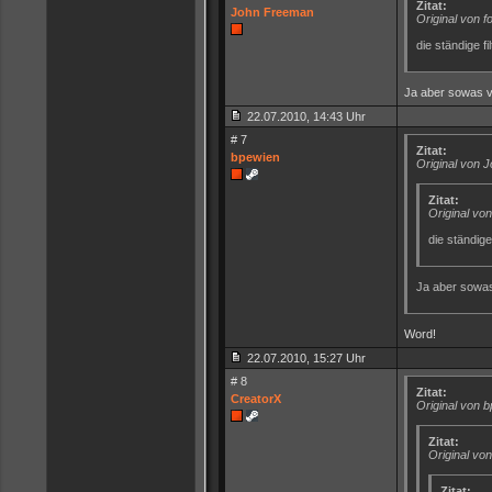
Zitat:
John Freeman
Original von f
die ständige fi
Ja aber sowas vo
22.07.2010, 14:43 Uhr
# 7
Zitat:
bpewien
Original von 
Zitat:
Original von
die ständige
Ja aber sowas 
Word!
22.07.2010, 15:27 Uhr
# 8
Zitat:
CreatorX
Original von 
Zitat:
Original v
Zitat: