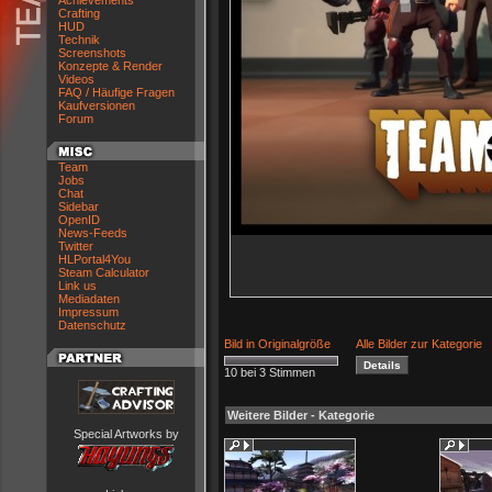
Achievements
Crafting
HUD
Technik
Screenshots
Konzepte & Render
Videos
FAQ / Häufige Fragen
Kaufversionen
Forum
Team
Jobs
Chat
Sidebar
OpenID
News-Feeds
Twitter
HLPortal4You
Steam Calculator
Link us
Mediadaten
Impressum
Datenschutz
Bild in Originalgröße
Alle Bilder zur Kategorie
10 bei 3 Stimmen
Weitere Bilder - Kategorie
Special Artworks by