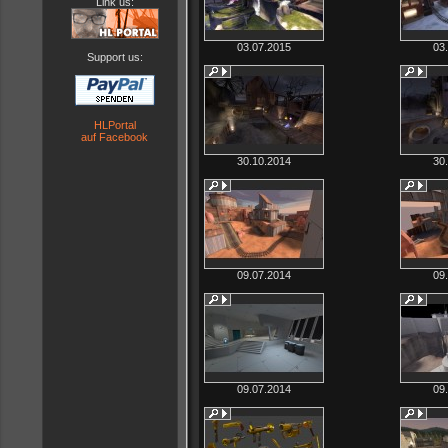
Link us:
03.07.2015
03
Support us:
HLPortal
auf Facebook
30.10.2014
30
09.07.2014
09
09.07.2014
09