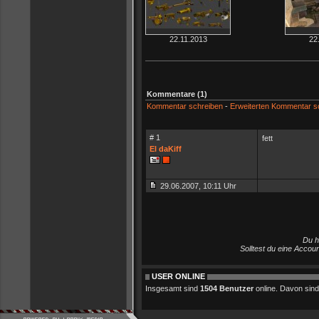
22.11.2013
22
Kommentare (1)
Kommentar schreiben
-
Erweiterten Kommentar s
# 1
fett
El daKiff
29.06.2007, 10:11 Uhr
Du h
Solltest du eine Accou
USER ONLINE
Insgesamt sind
1504 Benutzer
online. Davon sind 