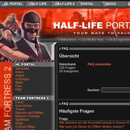
HL PORTAL
HALF-LIFE
HALF-LIFE 2
PORTAL
MODS
C
›› Willkommen! ››
123.090.882
Visits ››
18.313
registrier
FAQ
Übersicht
Datenbank
FAQ einsenden
226 Fragen
Startseite
26 Kategorien
News
Artikel
Umfragen
Bilder
Files
FAQ
Suchen:
Facts
FAQ
Geschichte
Teams
Häufigste Fragen
Klassen und Waffen
Klassen-Tutorials
Frage
Spielmodi
Wie aktiviere ich die Konsole/Console in Source
Maps
Custom-Maps
Wie kann ich Steam im Offline-Modus starten?