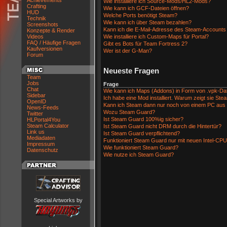
Achievements
Wie installiere ich Source-Mods/HL2-Mods?
Crafting
Wie kann ich GCF-Dateien öffnen?
HUD
Welche Ports benötigt Steam?
Technik
Wie kann ich über Steam bezahlen?
Screenshots
Kann ich die E-Mail-Adresse des Steam-Accounts
Konzepte & Render
Videos
Wie installiere ich Custom-Maps für Portal?
FAQ / Häufige Fragen
Gibt es Bots für Team Fortress 2?
Kaufversionen
Wer ist der G-Man?
Forum
Neueste Fragen
Team
Jobs
Frage
Chat
Wie kann ich Maps (Addons) in Form von .vpk-Date
Sidebar
Ich habe eine Mod installiert. Warum zeigt sie Ste
OpenID
Kann ich Steam dann nur noch von einem PC aus
News-Feeds
Wozu Steam Guard?
Twitter
Ist Steam Guard 100%ig sicher?
HLPortal4You
Steam Calculator
Ist Steam Guard nicht DRM durch die Hintertür?
Link us
Ist Steam Guard verpflichtend?
Mediadaten
Funktioniert Steam Guard nur mit neuen Intel-CP
Impressum
Wie funktioniert Steam Guard?
Datenschutz
Wie nutze ich Steam Guard?
Special Artworks by