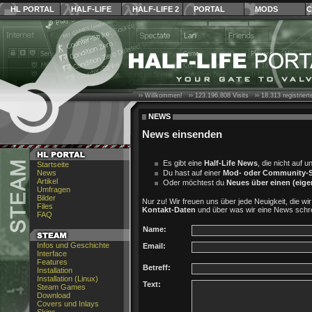
HL PORTAL
HALF-LIFE
HALF-LIFE 2
PORTAL
MODS
C
›› Willkommen! ››
123.196.808
Visits ››
18.313
registrier
NEWS
News einsenden
Es gibt eine
Half-Life News
, die nicht auf u
Startseite
News
Du hast auf einer
Mod- oder Community-S
Artikel
Oder möchtest du
Neues über einen (eig
Umfragen
Bilder
Nur zu! Wir freuen uns über jede Neuigkeit, die w
Files
Kontakt-Daten
und über was wir eine News schreib
FAQ
Name:
Infos und Geschichte
Email:
Interface
Features
Betreff:
Installation
Installation (Linux)
Text:
Steam Games
Download
Covers und Inlays