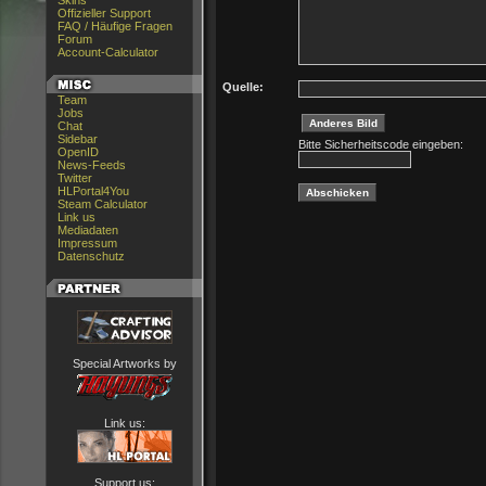
Skins
Offizieller Support
FAQ / Häufige Fragen
Forum
Account-Calculator
Quelle:
Team
Jobs
Chat
Sidebar
Bitte Sicherheitscode eingeben:
OpenID
News-Feeds
Twitter
HLPortal4You
Steam Calculator
Link us
Mediadaten
Impressum
Datenschutz
Special Artworks by
Link us:
Support us: