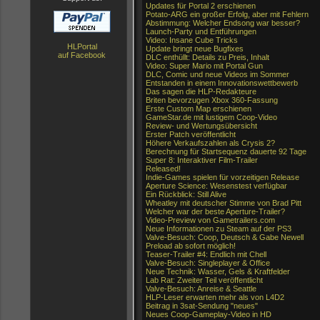
Updates für Portal 2 erschienen
Potato-ARG ein großer Erfolg, aber mit Fehlern
Abstimmung: Welcher Endsong war besser?
Launch-Party und Entführungen
Video: Insane Cube Tricks
HLPortal
Update bringt neue Bugfixes
auf Facebook
DLC enthüllt: Details zu Preis, Inhalt
Video: Super Mario mit Portal Gun
DLC, Comic und neue Videos im Sommer
Entstanden in einem Innovationswettbewerb
Das sagen die HLP-Redakteure
Briten bevorzugen Xbox 360-Fassung
Erste Custom Map erschienen
GameStar.de mit lustigem Coop-Video
Review- und Wertungsübersicht
Erster Patch veröffentlicht
Höhere Verkaufszahlen als Crysis 2?
Berechnung für Startsequenz dauerte 92 Tage
Super 8: Interaktiver Film-Trailer
Released!
Indie-Games spielen für vorzeitigen Release
Aperture Science: Wesenstest verfügbar
Ein Rückblick: Still Alive
Wheatley mit deutscher Stimme von Brad Pitt
Welcher war der beste Aperture-Trailer?
Video-Preview von Gametrailers.com
Neue Informationen zu Steam auf der PS3
Valve-Besuch: Coop, Deutsch & Gabe Newell
Preload ab sofort möglich!
Teaser-Trailer #4: Endlich mit Chell
Valve-Besuch: Singleplayer & Office
Neue Technik: Wasser, Gels & Kraftfelder
Lab Rat: Zweiter Teil veröffentlicht
Valve-Besuch: Anreise & Seattle
HLP-Leser erwarten mehr als von L4D2
Beitrag in 3sat-Sendung "neues"
Neues Coop-Gameplay-Video in HD