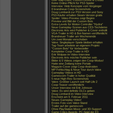
Über Map-Editor, Custom-Levels & Credits
Keine Online-Pflicht für PS3-Spieler
Interview: Viele Konzepte vom Vorgänger
8 brandneue Coop-Screenshots
Doug Lombardi zur PS3-Version und Sony
PS3-Käufer erhalten Steam-Version gratis
Spoiler: Video-Preview zeigt Beginn
Preview und Bild der Custom Bots
Extra-Levels für Motion Controller "Hydra"
Neue Gameplay-Szenen aus CES-Techdemo
Electronic Arts wird Publisher & Cover enthüllt
VGA-Trailer in HD & Bot-Namen veröffentlicht
Brandneuer Trailer am Wochenende
Um zwei Monate verschoben
Valve: Singleplayer-Spiele bleiben erhalten
Tag-Team arbeitete an eigenem Projekt
"Custom Bots" für Vorbesteller
Kompletter Coop-Trailer in HD!
Erik Wolpaw im Video-Interview
Electronic Arts möchte Publisher sein
Bilder & 5 Videos zeigen den Coop-Modus!
Hatte eine Zeitlang keine Portale
Magazin-Cover zeigt Coop-Androiden
MP-Fehlschlag & Neue Tour durch Valve
Gameplay-Videos in HD
Gamescom-Trailer in hoher Qualität
5 neue High-Res-Screenshots
Valve: Größter Launch seit Half-Life 2
Coop-Teaser veröffentlicht
Unser Interview mit Erik Johnson
Valve: Es wird definitiv DLCs geben
Doug Lombardi im Video-Interview
Erscheint am 9. Februar 2011
Neues Gameplay-Video!
Erstes Foto vom Valve-Stand
Trailer auf der gamescom
Ohne PlayStation Move- und 3D-Support
Game Critics Awards: PC-Spiel der E3