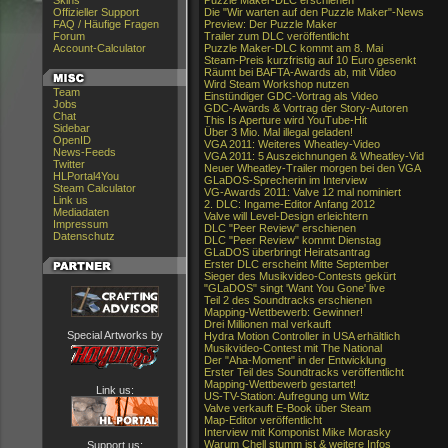
Skins
Puzzle Maker-DLC erschienen
Offizieller Support
Die "Wir warten auf den Puzzle Maker"-News
FAQ / Häufige Fragen
Preview: Der Puzzle Maker
Forum
Trailer zum DLC veröffentlicht
Account-Calculator
Puzzle Maker-DLC kommt am 8. Mai
Steam-Preis kurzfristig auf 10 Euro gesenkt
Räumt bei BAFTA-Awards ab, mit Video
Wird Steam Workshop nutzen
Team
Einstündiger GDC-Vortrag als Video
Jobs
GDC-Awards & Vortrag der Story-Autoren
Chat
This Is Aperture wird YouTube-Hit
Sidebar
Über 3 Mio. Mal illegal geladen!
OpenID
VGA 2011: Weiteres Wheatley-Video
News-Feeds
VGA 2011: 5 Auszeichnungen & Wheatley-Vid
Twitter
Neuer Wheatley-Trailer morgen bei den VGA
HLPortal4You
GLaDOS-Sprecherin im Interview
Steam Calculator
VG-Awards 2011: Valve 12 mal nominiert
Link us
2. DLC: Ingame-Editor Anfang 2012
Mediadaten
Valve will Level-Design erleichtern
Impressum
DLC "Peer Review" erschienen
Datenschutz
DLC "Peer Review" kommt Dienstag
GLaDOS überbringt Heiratsantrag
Erster DLC erscheint Mitte September
Sieger des Musikvideo-Contests gekürt
"GLaDOS" singt 'Want You Gone' live
Teil 2 des Soundtracks erschienen
Mapping-Wettbewerb: Gewinner!
Drei Millionen mal verkauft
Special Artworks by
Hydra Motion Controller in USA erhältlich
Musikvideo-Contest mit The National
Der "Aha-Moment" in der Entwicklung
Erster Teil des Soundtracks veröffentlicht
Mapping-Wettbewerb gestartet!
Link us:
US-TV-Station: Aufregung um Witz
Valve verkauft E-Book über Steam
Map-Editor veröffentlicht
Interview mit Komponist Mike Morasky
Warum Chell stumm ist & weitere Infos
Support us: