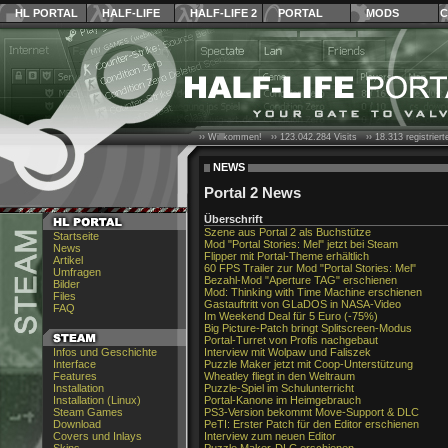
HL PORTAL
HALF-LIFE
HALF-LIFE 2
PORTAL
MODS
C
›› Willkommen! ››
123.042.284
Visits ››
18.313
registrier
NEWS
Portal 2 News
Überschrift
Szene aus Portal 2 als Buchstütze
Startseite
Mod "Portal Stories: Mel" jetzt bei Steam
News
Flipper mit Portal-Theme erhältlich
Artikel
60 FPS Trailer zur Mod "Portal Stories: Mel"
Umfragen
Bezahl-Mod "Aperture TAG" erschienen
Bilder
Mod: Thinking with Time Machine erschienen
Files
Gastauftritt von GLaDOS in NASA-Video
FAQ
Im Weekend Deal für 5 Euro (-75%)
Big Picture-Patch bringt Splitscreen-Modus
Portal-Turret von Profis nachgebaut
Infos und Geschichte
Interview mit Wolpaw und Faliszek
Interface
Puzzle Maker jetzt mit Coop-Unterstützung
Features
Wheatley fliegt in den Weltraum
Installation
Puzzle-Spiel im Schulunterricht
Installation (Linux)
Portal-Kanone im Heimgebrauch
Steam Games
PS3-Version bekommt Move-Support & DLC
Download
PeTI: Erster Patch für den Editor erschienen
Covers und Inlays
Interview zum neuen Editor