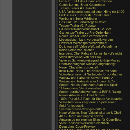
Lab Rat: Teil 1 des Comic erschienen
Comic kommt: Erste Kostproben
Teaser-Trailer #3: Turrets
USA: Vorbestellungen auf einer Höhe mit L4D2
Blick zurück: Der erste Portal-Trailer
Werbung in freier Wildbahn
Das Half-Life Portal fliegt zu Valve!
Teaser-Trailer #2: Roboter
EA Deutschland verunstaltet TV-Spot
Gamestop-Trailer zu Pre-Order-Item
Neues Teaser-Video veröffentlicht
Lösungsbuch kann vorbestellt werden
Offizieller Werbespot veröffentlicht
Do it yourself: Valve pfeift auf Werbefirma
Keine Demo vor Release
Interview: Chet Faliszek kennt Half-Life nicht
Video-Interviews von der PAX
Valve zu Schwierigkeitsgrad & Ninja-Moves
Überraschung vor Release angekündigt
Neuer Charakter vorgestellt
Indie-Rock-Band "The National" mit dabei
Video-Interview mit Narbacular Drop-Macher
Wolpaw und Faliszek: So wird Portal 2
Wolpaw und Faliszek über Humor & Co
Spoiler: Neues Video vom Start des Spiels
11 brandneue SP-Screenshots
Spoiler durch Achievements & ESRB-Rating
Neues Artwork von Chell & Infos
-10%, Portal & 2-Pack für Steam-Vorbesteller
Video-Interview zeigt erneut Spielszenen
Spiel fertiggestellt
Systemvoraussetzungen enthüllt
Neue Website, Blog, Valentinskarten & Chell
Ab 12 Jahre und ungeschnitten
Amazon.de mit eigenen Skins für Coop-Bots
Valve: Konsolenversionen identisch
Deutsches Coop-Preview