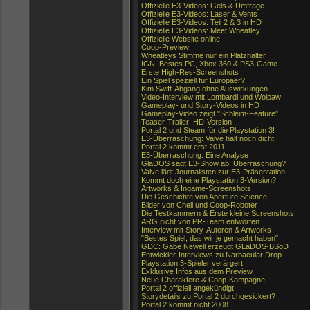
Offizielle E3-Videos: Gels & Umfrage
Offizielle E3-Videos: Laser & Vents
Offizielle E3-Videos: Teil 2 & 3 in HD
Offizielle E3-Videos: Meet Wheatley
Offizielle Website online
Coop-Preview
Wheatleys Stimme nur ein Platzhalter
IGN: Bestes PC, Xbox 360 & PS3-Game
Erste High-Res-Screenshots
Ein Spiel speziell für Europäer?
Kim Swift-Abgang ohne Auswirkungen
Video-Interview mit Lombardi und Wolpaw
Gameplay- und Story-Videos in HD
Gameplay-Video zeigt "Schleim-Feature"
Teaser-Trailer: HD-Version
Portal 2 und Steam für die Playstation 3!
E3-Überraschung: Valve hält noch dicht
Portal 2 kommt erst 2011
E3-Überraschung: Eine Analyse
GlaDOS sagt E3-Show ab: Überraschung?
Valve lädt Journalisten zur E3-Präsentation
Kommt doch eine Playstation 3-Version?
Artworks & Ingame-Screenshots
Die Geschichte von Aperture Science
Bilder von Chell und Coop-Roboter
Die Testkammern & Erste kleine Screenshots
ARG nicht von PR-Team entworfen
Interview mit Story-Autoren & Artworks
"Bestes Spiel, das wir je gemacht haben"
GDC: Gabe Newell erzeugt GLaDOS-BSoD
Entwickler-Interviews zu Narbacular Drop
Playstation 3-Spieler verärgert
Exklusive Infos aus dem Preview
Neue Charaktere & Coop-Kampagne
Portal 2 offiziell angekündigt!
Storydetails zu Portal 2 durchgesickert?
Portal 2 kommt nicht 2008