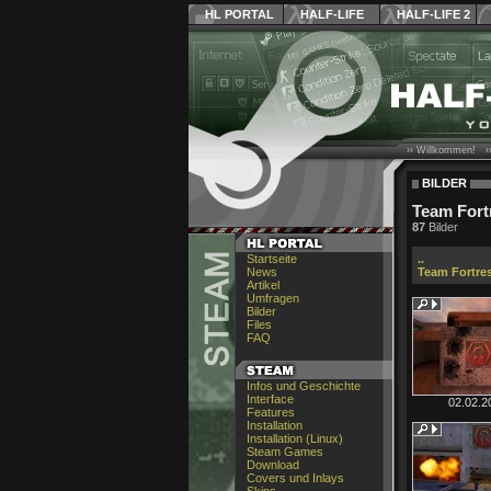
HL PORTAL
HALF-LIFE
HALF-LIFE 2
›› Willkommen! ›
BILDER
Team Fort
87
Bilder
Startseite
..
News
Team Fortres
Artikel
Umfragen
Bilder
Files
FAQ
Infos und Geschichte
Interface
02.02.2
Features
Installation
Installation (Linux)
Steam Games
Download
Covers und Inlays