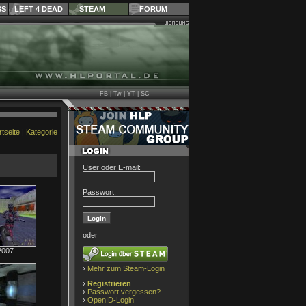
SS
LEFT 4 DEAD
STEAM
FORUM
FB
|
Tw
|
YT
|
SC
rtseite
|
Kategorie
User oder E-mail:
Passwort:
oder
2007
›
Mehr zum Steam-Login
›
Registrieren
›
Passwort vergessen?
›
OpenID-Login