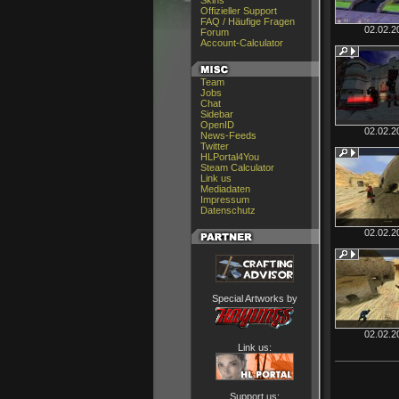
Skins
Offizieller Support
FAQ / Häufige Fragen
02.02.2
Forum
Account-Calculator
Team
Jobs
Chat
Sidebar
OpenID
02.02.2
News-Feeds
Twitter
HLPortal4You
Steam Calculator
Link us
Mediadaten
Impressum
Datenschutz
02.02.2
Special Artworks by
02.02.2
Link us:
Support us: