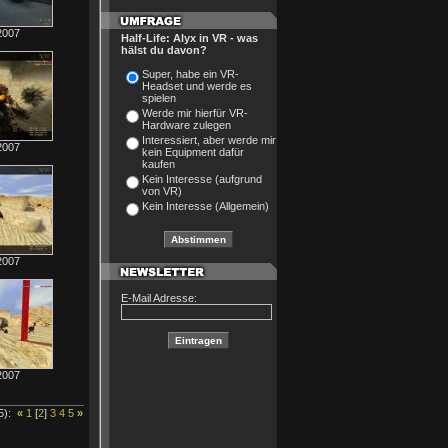
2007
Half-Life: Alyx in VR - was
hälst du davon?
Super, habe ein VR-
Headset und werde es
spielen
Werde mir hierfür VR-
Hardware zulegen
Interessiert, aber werde mir
2007
kein Equipment dafür
kaufen
Kein Interesse (aufgrund
von VR)
Kein Interesse (Allgemein)
2007
E-Mail Adresse:
2007
5):
«
1
[
2
]
3
4
5
»