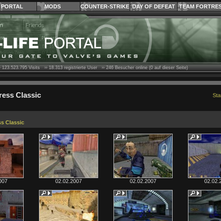
PORTAL
MODS
COUNTER-STRIKE
DAY OF DEFEAT
TEAM FORTRE
›
123.523.795
Visits ››
18.313
registrierte User ››
246
Besucher online (0 auf dieser Seite)
ress Classic
Sta
s Classic
007
02.02.2007
02.02.2007
02.02.