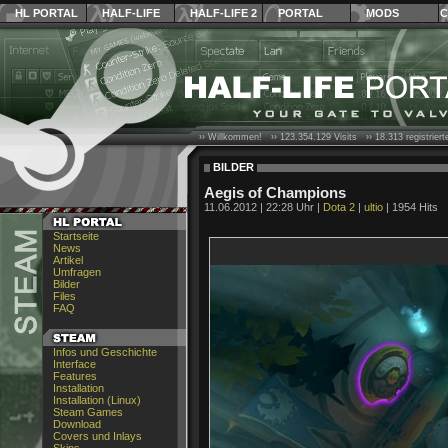
HL PORTAL
HALF-LIFE
HALF-LIFE 2
PORTAL
MODS
C
›› Willkommen! ››
123.354.129
Visits ››
18.313
registrier
BILDER
Aegis of Champions
11.06.2012 | 22:28 Uhr |
Dota 2
|
ultio
| 1954 Hits
Startseite
News
Artikel
Umfragen
Bilder
Files
FAQ
Infos und Geschichte
Interface
Features
Installation
Installation (Linux)
Steam Games
Download
Covers und Inlays