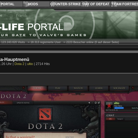
PORTAL
MODS
COUNTER-STRIKE
DAY OF DEFEAT
TEAM FORTRE
›
123.243.620
Visits ››
18.313
registrierte User ››
2223
Besucher online (0 auf dieser Seite)
ta-Hauptmenü
1:26 Uhr |
Dota 2
|
ultio
| 2714 Hits