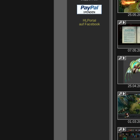
25.05.2
HLPortal
auf Facebook
07.05.2
25.04.2
01.03.2