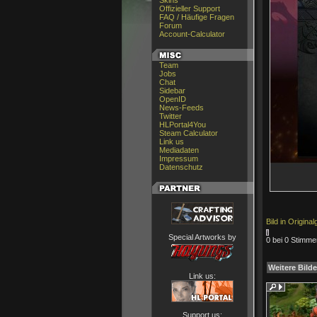
Skins
Offizieller Support
FAQ / Häufige Fragen
Forum
Account-Calculator
Team
Jobs
Chat
Sidebar
OpenID
News-Feeds
Twitter
HLPortal4You
Steam Calculator
Link us
Mediadaten
Impressum
Datenschutz
Bild in Origina
Special Artworks by
0 bei 0 Stimme
Weitere Bilde
Link us:
Support us: