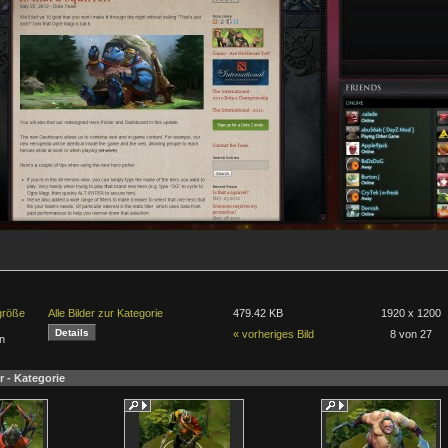
lgröße
Alle Bilder zur Kategorie
479.42 KB
1920 x 1200
« vorheriges Bild
8 von 27
n
r - Kategorie