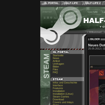
HL PORTAL
HALF-LIFE
HALF-LIFE 2
›› Willkommen! ›
BILDER
Neues Do
25.05.2012 | 1
Startseite
News
Artikel
Umfragen
Bilder
Files
FAQ
Infos und Geschichte
Interface
Features
Installation
Installation (Linux)
Steam Games
Download
Covers und Inlays