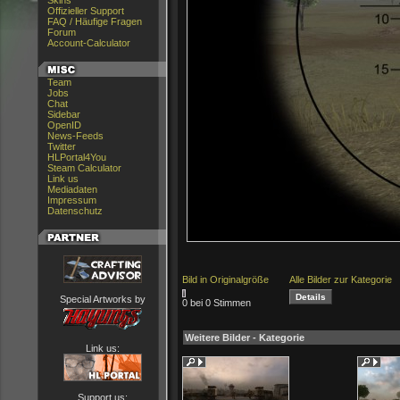
Skins
Offizieller Support
FAQ / Häufige Fragen
Forum
Account-Calculator
Team
Jobs
Chat
Sidebar
OpenID
News-Feeds
Twitter
HLPortal4You
Steam Calculator
Link us
Mediadaten
Impressum
Datenschutz
Bild in Originalgröße
Alle Bilder zur Kategorie
Special Artworks by
0 bei 0 Stimmen
Weitere Bilder - Kategorie
Link us:
Support us: