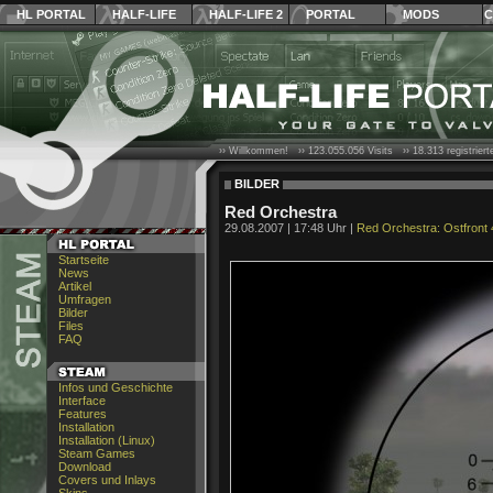
HL PORTAL
HALF-LIFE
HALF-LIFE 2
PORTAL
MODS
C
›› Willkommen! ››
123.055.056
Visits ››
18.313
registrier
BILDER
Red Orchestra
29.08.2007 | 17:48 Uhr |
Red Orchestra: Ostfront
Startseite
News
Artikel
Umfragen
Bilder
Files
FAQ
Infos und Geschichte
Interface
Features
Installation
Installation (Linux)
Steam Games
Download
Covers und Inlays