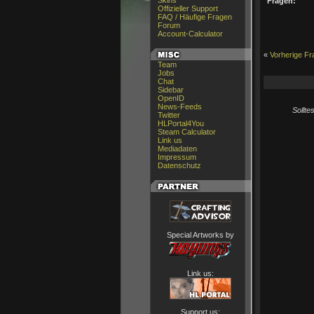
Skins
Fragen:
Offizieller Support
FAQ / Häufige Fragen
Forum
Account-Calculator
«
Vorherige Fr
Team
Jobs
Chat
Sidebar
OpenID
News-Feeds
Sollte
Twitter
HLPortal4You
Steam Calculator
Link us
Mediadaten
Impressum
Datenschutz
Special Artworks by
Link us:
Support us: