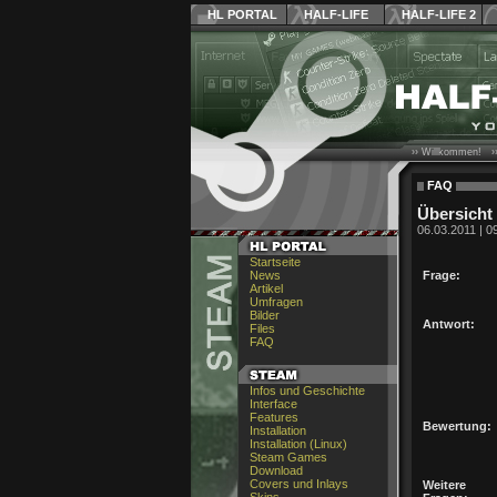
HL PORTAL
HALF-LIFE
HALF-LIFE 2
›› Willkommen! ›
FAQ
Übersicht
06.03.2011 | 0
Startseite
News
Frage:
Artikel
Umfragen
Bilder
Antwort:
Files
FAQ
Infos und Geschichte
Interface
Features
Bewertung:
Installation
Installation (Linux)
Steam Games
Download
Covers und Inlays
Weitere