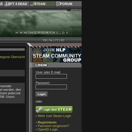
SS
LEFT 4 DEAD
STEAM
FORUM
FB
|
Tw
|
YT
|
SC
tegorie-Übersicht
User oder E-mail:
Passwort:
erwendet
det werden, den
kann jederzeit
URM: Users
oder
›
Mehr zum Steam-Login
›
Registrieren
›
Passwort vergessen?
›
OpenID-Login