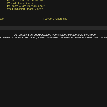
-
Ist Steam Guard verpflichtend?
-
Was ist Steam Guard?
-
Ist Steam Guard 100%ig sicher?
-
Wie funktioniert Steam Guard?
age
Kategorie-Übersicht
Du hast nicht die erforderlichen Rechte einen Kommentar zu schreiben.
st du eine Account-Strafe haben, findest du nähere Informationen in deinem Profil unter Verw