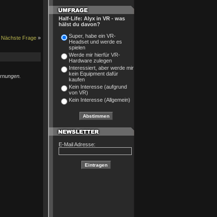
Half-Life: Alyx in VR - was
hälst du davon?
Super, habe ein VR-
Nächste Frage
»
Headset und werde es
spielen
Werde mir hierfür VR-
Hardware zulegen
Interessiert, aber werde mir
kein Equipment dafür
arnungen.
kaufen
Kein Interesse (aufgrund
von VR)
Kein Interesse (Allgemein)
E-Mail Adresse: