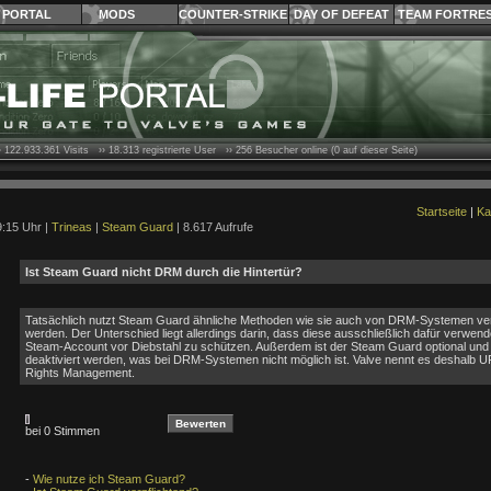
PORTAL
MODS
COUNTER-STRIKE
DAY OF DEFEAT
TEAM FORTRE
›
122.933.361
Visits ››
18.313
registrierte User ››
256
Besucher online (0 auf dieser Seite)
Startseite
|
Ka
9:15 Uhr |
Trineas
|
Steam Guard
| 8.617 Aufrufe
Ist Steam Guard nicht DRM durch die Hintertür?
Tatsächlich nutzt Steam Guard ähnliche Methoden wie sie auch von DRM-Systemen v
werden. Der Unterschied liegt allerdings darin, dass diese ausschließlich dafür verwen
Steam-Account vor Diebstahl zu schützen. Außerdem ist der Steam Guard optional und 
deaktiviert werden, was bei DRM-Systemen nicht möglich ist. Valve nennt es deshalb 
Rights Management.
bei 0 Stimmen
-
Wie nutze ich Steam Guard?