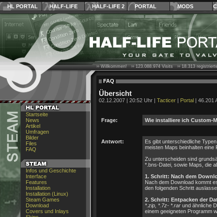
HL PORTAL
HALF-LIFE
HALF-LIFE 2
PORTAL
MODS
C
›› Willkommen! ››
123.088.974
Visits ››
18.313
registrier
FAQ
Übersicht
02.12.2007 | 20:52 Uhr |
Tacticer
|
Portal
| 46.201 
Startseite
News
Frage:
Wie installiere ich Custom-M
Artikel
Umfragen
Bilder
Antwort:
Es gibt unterschiedliche Typen 
Files
meisten Maps beinhalten eine R
FAQ
Zu unterscheiden sind grundsät
*.bns-Datei, sowie Maps, die 
Infos und Geschichte
Interface
1. Schritt: Nach dem Downl
Features
Nach dem Download kommt es da
Installation
den folgenden Schritt auslasse
Installation (Linux)
Steam Games
2. Schritt: Entpacken der D
Download
*.zip, *.7z- *.rar
und ähnliche Da
Covers und Inlays
einem geeigneten Programm w