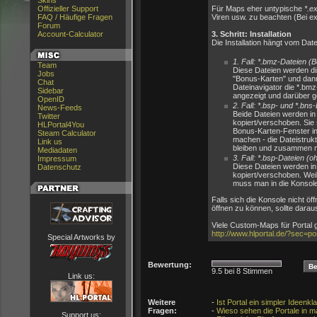
Skins
Offizieller Support
Für Maps eher untypische
*.e
FAQ / Häufige Fragen
Viren usw. zu beachten (Bei ex
Forum
Account-Calculator
3. Schritt: Installation
Die Installation hängt vom Date
1. Fall: *.bmz-Dateien 
Team
Diese Dateien werden dir
Jobs
"Bonus-Karten" und dann
Chat
Dateinavigator die *.bm
Sidebar
angezeigt und darüber ge
OpenID
2. Fall: *.bsp- und *.bns
News-Feeds
Beide Dateien werden in
Twitter
kopiert/verschoben. Sie 
HLPortal4You
Bonus-Karten-Fenster i
Steam Calculator
machen - die Dateistrukt
Link us
bleiben und zusammen m
Mediadaten
3. Fall: *.bsp-Dateien (o
Impressum
Diese Dateien werden i
Datenschutz
kopiert/verschoben. Weil
muss man in die Konsol
Falls sich die Konsole nicht öffn
öffnen zu können, sollte darau
Viele Custom-Maps für Portal g
http://www.hlportal.de/?sec=po
Special Artworks by
Bewertung:
9.5 bei 8 Stimmen
Link us:
Weitere
-
Ist Portal ein simpler Ideenk
Fragen:
-
Wieso sehen die Portale in 
Support us: