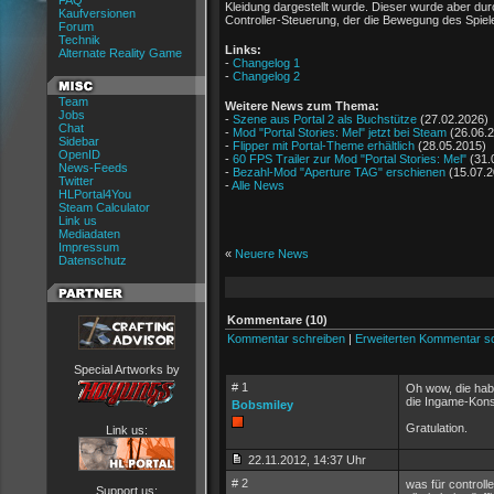
FAQ
Kleidung dargestellt wurde. Dieser wurde aber dur
Kaufversionen
Controller-Steuerung, der die Bewegung des Spiele
Forum
Technik
Links:
Alternate Reality Game
-
Changelog 1
-
Changelog 2
Team
Weitere News zum Thema:
Jobs
-
Szene aus Portal 2 als Buchstütze
(27.02.2026)
Chat
-
Mod "Portal Stories: Mel" jetzt bei Steam
(26.06.
Sidebar
-
Flipper mit Portal-Theme erhältlich
(28.05.2015)
OpenID
-
60 FPS Trailer zur Mod "Portal Stories: Mel"
(31.
News-Feeds
-
Bezahl-Mod "Aperture TAG" erschienen
(15.07.2
Twitter
-
Alle News
HLPortal4You
Steam Calculator
Link us
Mediadaten
Impressum
«
Neuere News
Datenschutz
Kommentare (10)
Kommentar schreiben
|
Erweiterten Kommentar s
Special Artworks by
# 1
Oh wow, die habe
die Ingame-Konso
Bobsmiley
Gratulation.
Link us:
22.11.2012, 14:37 Uhr
# 2
was für controlle
Support us: