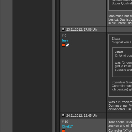
Super Qualität
Man muss nur da
besitzt. Das ist
in die untere Ri
23.11.2012, 17:08 Uhr
# 9
Zitat:
fury
Original von λ
Zitat:
Original vo
was für cont
gibt ja kein
spassig wen
Irgendein Gam
Controller fun
ich besitze) g
Was für Problem
Du musst nur Mot
einwandfrei. Ein
24.11.2012, 12:45 Uhr
# 10
Tolle sache, leid
zocken und ein k
Chef17
Controller "X" 