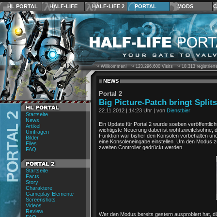
HL PORTAL
HALF-LIFE
HALF-LIFE 2
PORTAL
MODS
C
›› Willkommen! ››
123.296.600
Visits ››
18.313
registrier
NEWS
Portal 2
Big Picture-Patch bringt Spli
22.11.2012
|
14:23 Uhr
| von
Dienstbier
Startseite
News
Ein Update für Portal 2 wurde soeben veröffentlich
Artikel
wichtigste Neuerung dabei ist wohl zweifelsohne, 
Umfragen
Funktion war bisher den Konsolen vorbehalten und wu
Bilder
eine Konsoleneingabe einstellen. Um den Modus z
Files
zweiten Controller gedrückt werden.
FAQ
Startseite
Facts
Story
Charaktere
Gameplay-Elemente
Screenshots
Videos
Review
Wer den Modus bereits gestern ausprobiert hat, d