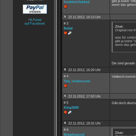
gibt ja keine "o
froehlich3sk1nd
wenn das gehen 
22.11.2012, 16:13 Uhr
HLPortal
auf Facebook
# 3
Zitat:
Belial
Original von f
was für control
gibt ja keine 
wenn das gehe
Die sind gerade 
22.11.2012, 16:20 Uhr
# 4
Vielleicht kommt
The_Underscore
22.11.2012, 17:02 Uhr
# 5
Gibt doch divers
King2500
22.11.2012, 18:31 Uhr
# 6
Zitat:
Breadisgood