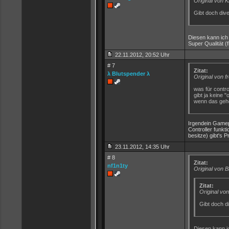
Original von 
Gibt doch dive
Diesen kann ich
Super Qualität (
22.11.2012, 20:52 Uhr
# 7
Zitat:
λ Blutspender λ
Original von f
was für control
gibt ja keine 
wenn das gehe
Irgendein Gamep
Controller funkt
besitze) gibt's 
23.11.2012, 14:35 Uhr
# 8
Zitat:
nf1n1ty
Original von 
Zitat:
Original vo
Gibt doch d
Diesen kann i