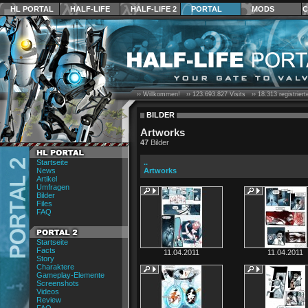
HL PORTAL
HALF-LIFE
HALF-LIFE 2
PORTAL
MODS
C
›› Willkommen! ››
123.693.827
Visits ››
18.313
registrier
BILDER
Artworks
47
Bilder
Startseite
..
News
Artworks
Artikel
Umfragen
Bilder
Files
FAQ
Startseite
Facts
11.04.2011
11.04.2011
Story
Charaktere
Gameplay-Elemente
Screenshots
Videos
Review