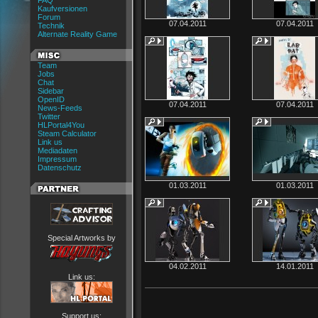
FAQ
Kaufversionen
Forum
07.04.2011
07.04.2011
Technik
Alternate Reality Game
Team
Jobs
Chat
Sidebar
OpenID
07.04.2011
07.04.2011
News-Feeds
Twitter
HLPortal4You
Steam Calculator
Link us
Mediadaten
Impressum
Datenschutz
01.03.2011
01.03.2011
Special Artworks by
04.02.2011
14.01.2011
Link us:
Support us: