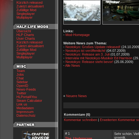
Kürzlich released
Zuletzt aktualisiert
Zufällige Mod
Singleplayer
Multiplayer
Links:
Übersicht
-
Mod-Homepage
HLP Charts
User Charts
Kürzlich released
Weitere News zum Thema:
Zuletzt aktualisiert
-
Neotokyo: Großes Update released!
(24.10.2009
Zufällige Mod
-
Neotokyo ist veröffentlicht!
(04.07.2009)
Singleplayer
-
Neotokyo: Release am 3. Juli
(01.07.2009)
Multiplayer
-
Interview mit Neotokyo-Musiker Ed Harrison
(29.
-
Neotokyo: Release steht bevor!
(25.06.2009)
-
Alle News
Team
Jobs
Chat
Sidebar
OpenID
News-Feeds
Twitter
«
Neuere News
HLPortal4You
Steam Calculator
Link us
Mediadaten
Impressum
Kommentare (6)
Datenschutz
Kommentar schreiben
|
Erweiterten Kommentar s
# 1
Sehr schön. Viel
greenlit.
The_Underscore