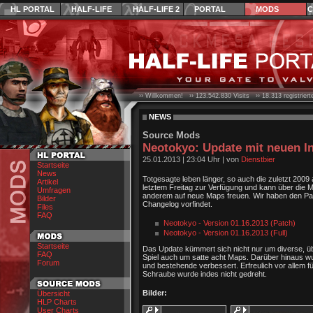
HL PORTAL
HALF-LIFE
HALF-LIFE 2
PORTAL
MODS
C
›› Willkommen! ››
123.542.830
Visits ››
18.313
registrier
NEWS
Source Mods
Neotokyo: Update mit neuen I
25.01.2013
|
23:04 Uhr
| von
Dienstbier
Startseite
News
Totgesagte leben länger, so auch die zuletzt 2009
Artikel
letztem Freitag zur Verfügung und kann über die 
Umfragen
anderem auf neue Maps freuen. Wir haben den Patc
Bilder
Changelog vorfindet.
Files
FAQ
Neotokyo - Version 01.16.2013 (Patch)
Neotokyo - Version 01.16.2013 (Full)
Startseite
Das Update kümmert sich nicht nur um diverse, üb
FAQ
Spiel auch um satte acht Maps. Darüber hinaus wur
Forum
und bestehende verbessert. Erfreulich vor allem fü
Schraube wurde indes nicht gedreht.
Bilder:
Übersicht
HLP Charts
User Charts