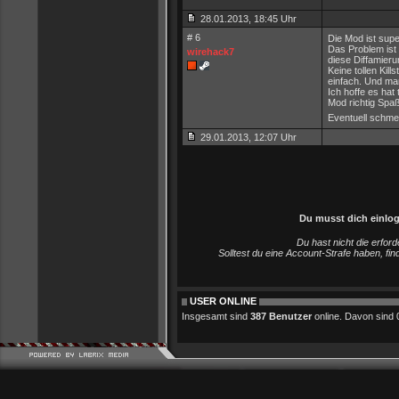
28.01.2013, 18:45 Uhr
# 6
Die Mod ist super
Das Problem ist 
wirehack7
diese Diffamieru
Keine tollen Kil
einfach. Und m
Ich hoffe es hat
Mod richtig Spa
Eventuell schme
29.01.2013, 12:07 Uhr
Du musst dich einlo
Du hast nicht die erfo
Solltest du eine Account-Strafe haben, fi
USER ONLINE
Insgesamt sind
387 Benutzer
online. Davon sind 0 