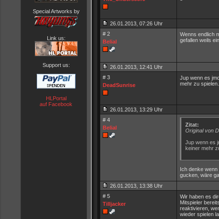
Special Artworks by
26.01.2013, 07:26 Uhr
# 2
Wenns endlich ma
Link us:
gefallen weils e
Belial
Support us:
26.01.2013, 12:41 Uhr
# 3
Jup wenn es jmd.
mehr zu spielen
DeadSunrise
HLPortal
auf Facebook
26.01.2013, 13:29 Uhr
# 4
Zitat:
Belial
Original von 
Jup wenn es j
keiner mehr z
Ich denke wenn e
gucken, wäre gan
26.01.2013, 13:38 Uhr
# 5
Wir haben es dir
Mitspieler berei
Tilljacker
reaktivieren, we
wieder spielen l