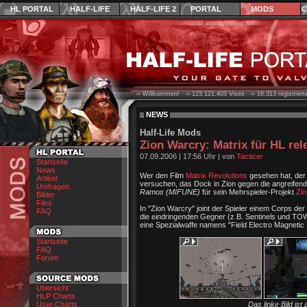
HL PORTAL
HALF-LIFE
HALF-LIFE 2
PORTAL
MODS
C
›› Willkommen! ››
123.121.403
Visits ››
18.313
registrier
NEWS
Half-Life Mods
Zion Warcry: Matrix für HL rel
07.09.2006
|
17:56 Uhr
| von
Tacticer
Startseite
News
Wer den Film
Matrix Revolutions
gesehen hat, der 
Artikel
versuchen, das Dock in Zion gegen die angreifen
Umfragen
Ramos (MIFUNE)
für sein Mehrspieler-Projekt
Zi
Bilder
Files
In "Zion Warcry" joint der Spieler einem Corps d
FAQ
die eindringenden Gegner (z.B. Sentinels und 
eine Spezialwaffe namens "Field Electro Magnetic 
Startseite
FAQ
Forum
Übersicht
HLP Charts
User Charts
Das linke Bild ist