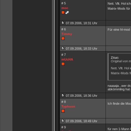
# 5
Nett. Vllt. Hol i
moc
Matrix-Mods für 
07.09.2006, 18:31 Uhr
# 6
Für eine hl-mod 
Timmy
07.09.2006, 18:33 Uhr
# 7
Zitat:
mUcHA
Original von 
Nett. Vllt. Ho
Matrix-Mods fü
naaaaja...wer dra
abkömmling hat 
07.09.2006, 18:36 Uhr
# 8
Ich finde die M
Typhoon
07.09.2006, 18:49 Uhr
# 9
für nen 1-Mann P