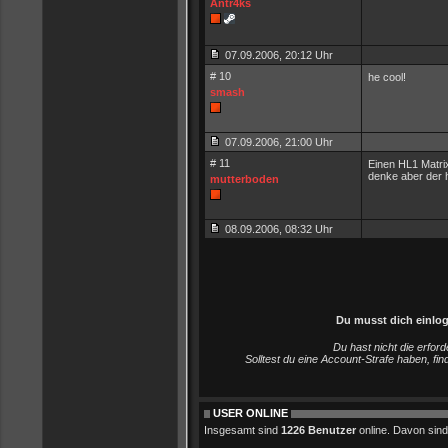
Antr4ks
07.09.2006, 20:12 Uhr
# 10
he cool!
smash
07.09.2006, 21:00 Uhr
# 11
Einen HL1 Matri
denke aber der h
mutterboden
08.09.2006, 08:32 Uhr
Du musst dich einlo
Du hast nicht die erfo
Solltest du eine Account-Strafe haben, fi
USER ONLINE
Insgesamt sind
1226 Benutzer
online. Davon sind 