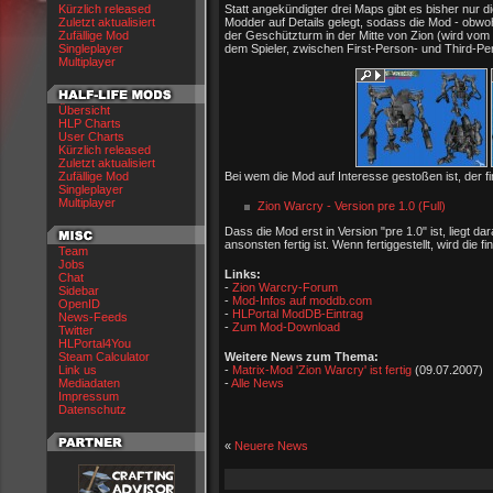
Kürzlich released
Statt angekündigter drei Maps gibt es bisher nur 
Zuletzt aktualisiert
Modder auf Details gelegt, sodass die Mod - obwoh
Zufällige Mod
der Geschützturm in der Mitte von Zion (wird vom 
Singleplayer
dem Spieler, zwischen First-Person- und Third-Pe
Multiplayer
Übersicht
HLP Charts
User Charts
Kürzlich released
Zuletzt aktualisiert
Zufällige Mod
Bei wem die Mod auf Interesse gestoßen ist, der fi
Singleplayer
Multiplayer
Zion Warcry - Version pre 1.0 (Full)
Dass die Mod erst in Version "pre 1.0" ist, liegt 
ansonsten fertig ist. Wenn fertiggestellt, wird die f
Team
Jobs
Links:
Chat
-
Zion Warcry-Forum
Sidebar
-
Mod-Infos auf moddb.com
OpenID
-
HLPortal ModDB-Eintrag
News-Feeds
-
Zum Mod-Download
Twitter
HLPortal4You
Weitere News zum Thema:
Steam Calculator
-
Matrix-Mod 'Zion Warcry' ist fertig
(09.07.2007)
Link us
-
Alle News
Mediadaten
Impressum
Datenschutz
«
Neuere News