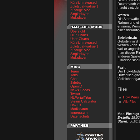
Deathmatch-Fa
Kürzlich released
Deathmatch ver
Zuletzt aktualisiert
macht trotzdem
Zufällige Mod
Singleplayer
Waffen
Multiplayer
Die Startwaffe
Railgun und ei
erinnern. Wem 
einer dreiläufi
Übersicht
HLP Charts
Spielprinzip
User Charts
Geboten wird 
Kürzlich released
werden kann. 
Zuletzt aktualisiert
weil er angeb
Zufällige Mod
man diesen Rin
Singleplayer
anderen Spiele
Multiplayer
Filmreihe sind n
Fazit
Team
Der Holy-Mode
Jobs
Hoffentlich gib
Chat
Vielleicht soga
Sidebar
OpenID
Files
News-Feeds
Twitter
Holy Wars -
HLPortal4You
Steam Calculator
Alle Files
Link us
Mediadaten
Impressum
Mod-Eintrag:
Datenschutz
Erstellt:
15.02
Stand:
30.01.2