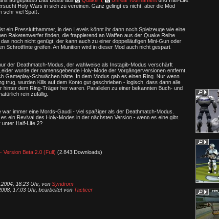
ns aufgepasst! Das Beste aus
Quake II
,
Unreal Tournament
und Half-Life:
sucht Holy Wars in sich zu vereinen. Ganz gelingt es nicht, aber die Mod
 sehr viel Spaß.
 ist ein Presslufthammer, in den Levels könnt ihr dann noch Spielzeuge wie eine
nen Raketenwerfer finden, die frappierend an Waffen aus der Quake Reihe
das noch nicht genügt, der kann auch zu einer doppelläufigen Mini-Gun oder
gen Schrotflinte greifen. An Munition wird in dieser Mod auch nicht gespart.
nur der Deathmatch-Modus, der wahlweise als Instagib-Modus verschärft
Leider wurde der namensgebende Holy-Mode der Vorgängerversionen entfernt,
lich Gameplay-Schwächen hätte. In dem Modus gab es einen Ring. Nur wenn
g trug, wurden Kills auf dem Konto gut geschrieben - logisch, dass dann alle
r hinter dem Ring-Träger her waren. Parallelen zu einer bekannten Buch- und
atürlich rein zufällig.
 war immer eine Mords-Gaudi - viel spaßiger als der Deathmatch-Modus.
t es ein Revival des Holy-Modes in der nächsten Version - wenn es eine gibt.
r unter Half-Life 2?
 Version Beta 2.0 (Full)
(2.843 Downloads)
.2004, 18:23 Uhr, von
Syndrom
008, 17:03 Uhr, bearbeitet von
Tacticer