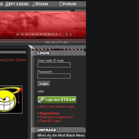
SS
LEFT 4 DEAD
STEAM
FORUM
FB
|
Tw
|
YT
|
SC
rts
|
User Charts
User oder E-mail:
Passwort:
oder
›
Mehr zum Steam-Login
›
Registrieren
›
Passwort vergessen?
›
OpenID-Login
Wirst du die Mod Black Mesa