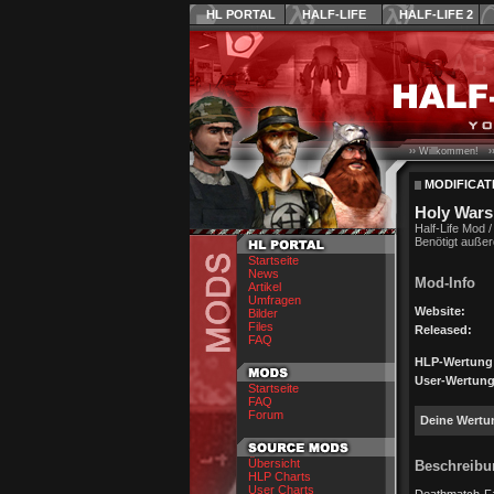
HL PORTAL
HALF-LIFE
HALF-LIFE 2
›› Willkommen! ›
MODIFICAT
Holy Wars
Half-Life Mod /
Benötigt außer
Startseite
News
Mod-Info
Artikel
Umfragen
Website:
Bilder
Files
Released:
FAQ
HLP-Wertung
User-Wertung
Startseite
FAQ
Forum
Deine Wertu
Übersicht
Beschreibu
HLP Charts
User Charts