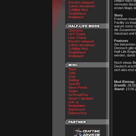
zeitlich nach 
Kürzlich released
vermuten lässt
Zuletzt aktualisiert
ersten Maps de
Zufällige Mod
Singleplayer
Story
Multiplayer
Freeman muss 
Facility zu ins
warum sonst sol
die Zusammenar
Übersicht
misstraut und 
HLP Charts
User Charts
Features
Kürzlich released
Am bekannten un
Zuletzt aktualisiert
Dennoch gibt e
Zufällige Mod
Half-Life-Engi
Singleplayer
werden, damit
Multiplayer
Noch etwas Bes
Deutsch ersche
Team
sich also erst 
Jobs
Chat
Sidebar
Mod-Eintrag:
OpenID
Erstellt:
28.06
News-Feeds
Stand:
13.06.2
Twitter
HLPortal4You
Steam Calculator
Link us
Mediadaten
Impressum
Datenschutz