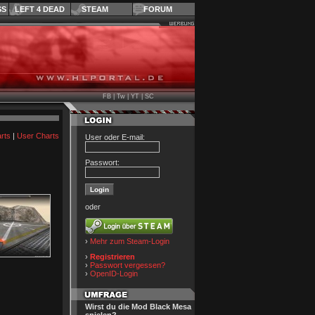
SS
LEFT 4 DEAD
STEAM
FORUM
FB
|
Tw
|
YT
|
SC
rts
|
User Charts
User oder E-mail:
Passwort:
oder
›
Mehr zum Steam-Login
›
Registrieren
›
Passwort vergessen?
›
OpenID-Login
Wirst du die Mod Black Mesa