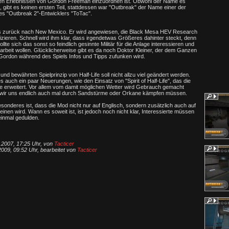
den Erlebnissen von Gordon Freeman einzuordnen ist. Obwohl der Name es
, gibt es keinen ersten Teil, stattdessen war "Outbreak" der Name einer der
s "Outbreak 2"-Entwicklers "ToTac".
zurück nach New Mexico. Er wird angewiesen, die Black Mesa HEV Research
pizieren. Schnell wird ihm klar, dass irgendetwas Größeres dahinter steckt, denn
lte sich das sonst so feindlich gesinnte Militär für die Anlage interessieren und
beit wollen. Glücklicherweise gibt es da noch Doktor Kleiner, der dem Ganzen
Gordon während des Spiels Infos und Tipps zufunken wird.
d bewährten Spielprinzip von Half-Life soll nicht allzu viel geändert werden.
s auch ein paar Neuerungen, wie den Einsatz von "Spirit of Half-Life", das die
ne erweitert. Vor allem vom damit möglichen Wetter wird Gebrauch gemacht
 wir uns endlich auch mal durch Sandstürme oder Orkane kämpfen müssen.
onderes ist, dass die Mod nicht nur auf Englisch, sondern zusätzlich auch auf
inen wird. Wann es soweit ist, ist jedoch noch nicht klar, Interessierte müssen
einmal gedulden.
.2007, 17:25 Uhr, von
Tacticer
009, 09:52 Uhr, bearbeitet von
Tacticer