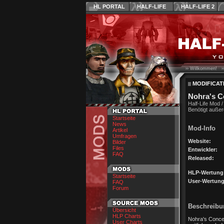
HL PORTAL
HALF-LIFE
HALF-LIFE 2
›› Willkommen! ›
MODIFICAT
Nohra's C
Half-Life Mod /
Benötigt außer
Startseite
News
Mod-Info
Artikel
Umfragen
Website:
Bilder
Files
Entwickler:
FAQ
Released:
HLP-Wertung
Startseite
User-Wertung
FAQ
Forum
Beschreibu
Übersicht
HLP Charts
Nohra's Conceal
User Charts