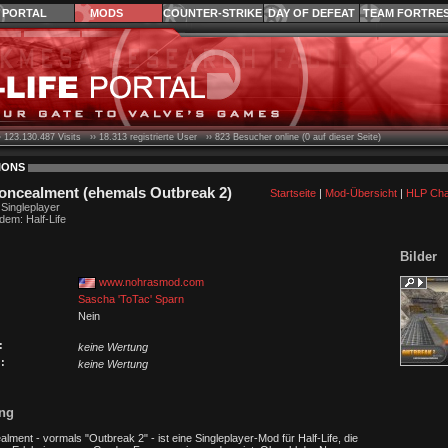
PORTAL
MODS
COUNTER-STRIKE
DAY OF DEFEAT
TEAM FORTRE
›
123.130.487
Visits ››
18.313
registrierte User ››
823
Besucher online (0 auf dieser Seite)
IONS
oncealment (ehemals Outbreak 2)
Startseite
|
Mod-Übersicht
|
HLP Cha
 Singleplayer
dem: Half-Life
Bilder
www.nohrasmod.com
Sascha 'ToTac' Sparn
Nein
:
keine Wertung
:
keine Wertung
ng
ment - vormals "Outbreak 2" - ist eine Singleplayer-Mod für Half-Life, die