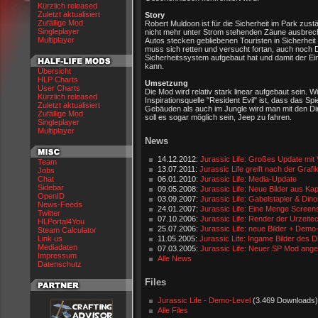
Kürzlich released
Zuletzt aktualisiert
Story
Zufällige Mod
Robert Muldoon ist für die Sicherheit im Park zus
Singleplayer
nicht mehr unter Strom stehenden Zäune ausbrechen
Multiplayer
Autos stecken gebliebenen Touristen in Sicherheit 
muss sich retten und versucht fortan, auch noch 
Sicherheitssystem aufgebaut hat und damit der Einz
kann.
Übersicht
HLP Charts
Umsetzung
User Charts
Die Mod wird relativ stark linear aufgebaut sein.
Kürzlich released
Inspirationsquelle "Resident Evil" ist, dass das Spi
Zuletzt aktualisiert
Gebäuden als auch im Jungle wird man mit den Din
Zufällige Mod
soll es sogar möglich sein, Jeep zu fahren.
Singleplayer
Multiplayer
News
14.12.2012:
Jurassic Life: Großes Update mit 
Team
13.07.2011:
Jurassic Life greift nach der Graf
Jobs
Chat
06.01.2010:
Jurassic Life: Media-Update
Sidebar
09.05.2008:
Jurassic Life: Neue Bilder aus Kapi
OpenID
03.09.2007:
Jurassic Life: Gabelstapler & Dino
News-Feeds
24.01.2007:
Jurassic Life: Eine Menge Screen
Twitter
07.10.2006:
Jurassic Life: Render der Urzeite
HLPortal4You
25.07.2006:
Jurassic Life: neue Bilder + Demo
Steam Calculator
Link us
11.05.2005:
Jurassic Life: Ingame Bilder des 
Mediadaten
07.03.2005:
Jurassic Life: Neuer SP Mod ange
Impressum
Alle News
Datenschutz
Files
Jurassic Life - Demo-Level
(3.469 Downloads)
Alle Files