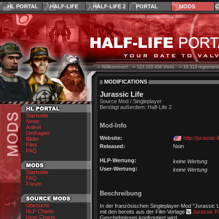
HL PORTAL
HALF-LIFE
HALF-LIFE 2
PORTAL
MODS
C
›› Willkommen! ››
123.103.458
Visits ››
18.313
registrier
MODIFICATIONS
Jurassic Life
Source Mod / Singleplayer
Benötigt außerdem: Half-Life 2
Startseite
News
Mod-Info
Artikel
Umfragen
Website:
http://jurassic
Bilder
Files
Released:
Nein
FAQ
HLP-Wertung:
keine Wertung
User-Wertung:
keine Wertung
Startseite
FAQ
Forum
Beschreibung
Übersicht
In der französischen Singleplayer-Mod "Jurassic L
HLP Charts
mit den bereits aus der Film-Vorlage
Jurassic P
User Charts
Geschehnissen konfrontiert wird.