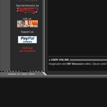
Special Artworks by
Link us:
Support us:
HLPortal
auf Facebook
USER ONLINE
Insgesamt sind
987 Benutzer
online. Davon sind 0 