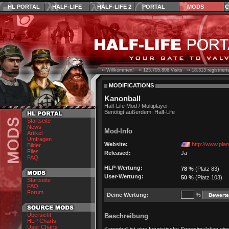
HL PORTAL
HALF-LIFE
HALF-LIFE 2
PORTAL
MODS
C
›› Willkommen! ››
123.705.806
Visits ››
18.313
registrier
MODIFICATIONS
Kanonball
Half-Life Mod / Multiplayer
Benötigt außerdem: Half-Life
Startseite
News
Mod-Info
Artikel
Umfragen
Website:
http://www.plan
Bilder
Files
Released:
Ja
FAQ
HLP-Wertung:
78 %
(Platz 83)
User-Wertung:
50 %
(Platz 103)
Startseite
FAQ
Forum
Deine Wertung:
%
Übersicht
Beschreibung
HLP Charts
User Charts