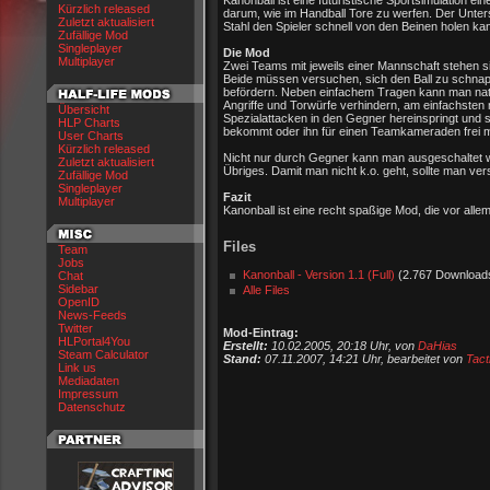
Kanonball ist eine futuristische Sportsimulation eine
Kürzlich released
darum, wie im Handball Tore zu werfen. Der Untersc
Zuletzt aktualisiert
Stahl den Spieler schnell von den Beinen holen ka
Zufällige Mod
Singleplayer
Die Mod
Multiplayer
Zwei Teams mit jeweils einer Mannschaft stehen s
Beide müssen versuchen, sich den Ball zu schnap
befördern. Neben einfachem Tragen kann man na
Angriffe und Torwürfe verhindern, am einfachste
Übersicht
Spezialattacken in den Gegner hereinspringt und s
HLP Charts
bekommt oder ihn für einen Teamkameraden frei 
User Charts
Kürzlich released
Nicht nur durch Gegner kann man ausgeschaltet wer
Zuletzt aktualisiert
Übriges. Damit man nicht k.o. geht, sollte man ver
Zufällige Mod
Singleplayer
Fazit
Multiplayer
Kanonball ist eine recht spaßige Mod, die vor allem
Files
Team
Jobs
Kanonball - Version 1.1 (Full)
(2.767 Download
Chat
Sidebar
Alle Files
OpenID
News-Feeds
Twitter
Mod-Eintrag:
HLPortal4You
Erstellt:
10.02.2005, 20:18 Uhr, von
DaHias
Steam Calculator
Stand:
07.11.2007, 14:21 Uhr, bearbeitet von
Tact
Link us
Mediadaten
Impressum
Datenschutz