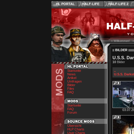
HL PORTAL
HALF-LIFE
HALF-LIFE 2
›› Willkommen! ›
BILDER
U.S.S. Dar
10
Bilder
Startseite
..
News
U.S.S. Darks
Artikel
Umfragen
Bilder
Files
FAQ
Startseite
FAQ
03.07.2
Forum
Übersicht
HLP Charts
User Charts