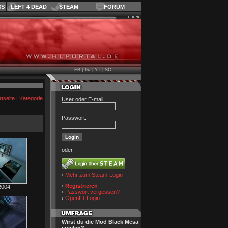
SS
LEFT 4 DEAD
STEAM
FORUM
FB
|
Tw
|
YT
|
SC
rtseite
|
Kategorie
User oder E-mail:
Passwort:
oder
›
Mehr zum Steam-Login
›
Registrieren
2004
›
Passwort vergessen?
›
OpenID-Login
Wirst du die Mod Black Mesa