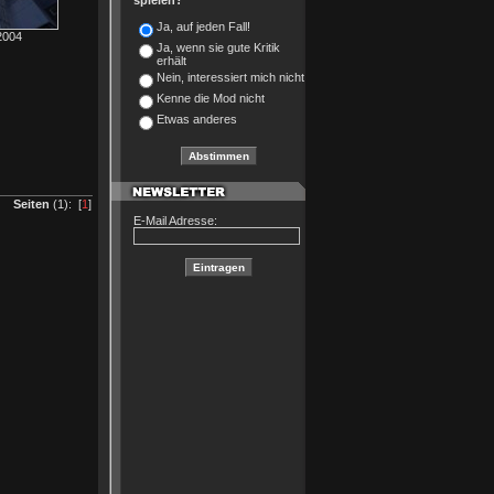
spielen?
Ja, auf jeden Fall!
2004
Ja, wenn sie gute Kritik
erhält
Nein, interessiert mich nicht
Kenne die Mod nicht
Etwas anderes
Seiten
(1): [
1
]
E-Mail Adresse: