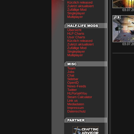
Kürzlich released
Zuletzt aktualisiert
Zufällige Mod
03.07.2
Singleplayer
Multiplayer
Übersicht
HLP Charts
User Charts
Kürzlich released
03.07.2
Zuletzt aktualisiert
Zufällige Mod
Singleplayer
Multiplayer
Team
Jobs
Chat
Sidebar
OpenID
News-Feeds
Twitter
HLPortal4You
Steam Calculator
Link us
Mediadaten
Impressum
Datenschutz