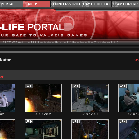
PORTAL
MODS
COUNTER-STRIKE
DAY OF DEFEAT
TEAM FORTRE
›
122.977.037
Visits ››
18.313
registrierte User ››
334
Besucher online (0 auf dieser Seite)
kstar
Sta
tar
004
03.07.2004
03.07.2004
03.07.