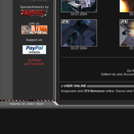
Special Artworks by
03.07.2004
03
Link us:
Support us:
03.07.2004
03
HLPortal
auf Facebook
Du h
Solltest du eine Accou
USER ONLINE
Insgesamt sind
374 Benutzer
online. Davon sind 0 