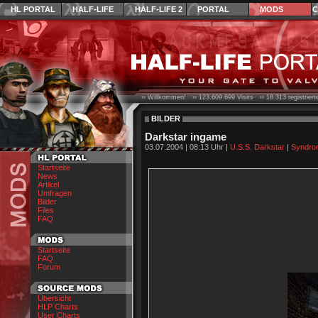
HL PORTAL
HALF-LIFE
HALF-LIFE 2
PORTAL
MODS
C
›› Willkommen! ››
123.609.699
Visits ››
18.313
registrier
BILDER
Darkstar ingame
03.07.2004 | 08:13 Uhr |
U.S.S. Darkstar
|
Syndro
Startseite
News
Artikel
Umfragen
Bilder
Files
FAQ
Startseite
FAQ
Forum
Übersicht
HLP Charts
User Charts