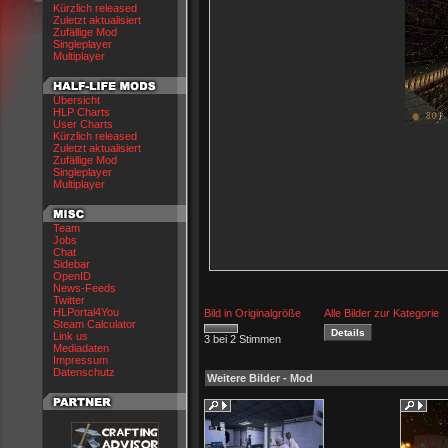
Kürzlich released
Zuletzt aktualisiert
Zufällige Mod
Singleplayer
Multiplayer
Übersicht
HLP Charts
User Charts
Kürzlich released
Zuletzt aktualisiert
Zufällige Mod
Singleplayer
Multiplayer
Team
Jobs
Chat
Sidebar
OpenID
News-Feeds
Twitter
HLPortal4You
Bild in Originalgröße
Alle Bilder zur Kategorie
Steam Calculator
Link us
3 bei 2 Stimmen
Mediadaten
Impressum
Datenschutz
Weitere Bilder - Mod