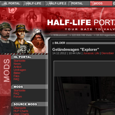
HL PORTAL
HALF-LIFE
HALF-LIFE 2
PORTAL
MODS
C
›› Willkommen! ››
122.919.749
Visits ››
18.313
registrier
BILDER
Geländewagen "Explorer"
14.12.2012 | 10:44 Uhr |
Jurassic Life
|
Dienstbier
Startseite
News
Artikel
Umfragen
Bilder
Files
FAQ
Startseite
FAQ
Forum
Übersicht
HLP Charts
User Charts