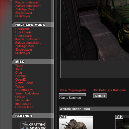
Kürzlich released
Zuletzt aktualisiert
Zufällige Mod
Singleplayer
Multiplayer
Übersicht
HLP Charts
User Charts
Kürzlich released
Zuletzt aktualisiert
Zufällige Mod
Singleplayer
Multiplayer
Team
Jobs
Chat
Sidebar
OpenID
News-Feeds
Twitter
HLPortal4You
Bild in Originalgröße
Alle Bilder zur Kategorie
Steam Calculator
Link us
9 bei 1 Stimmen
Mediadaten
Impressum
Datenschutz
Weitere Bilder - Mod