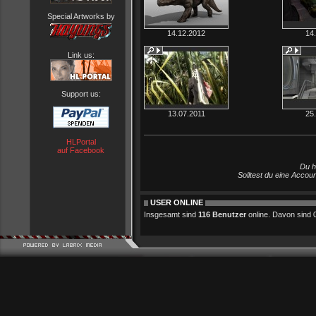
Special Artworks by
14.12.2012
14
Link us:
Support us:
13.07.2011
25
HLPortal
auf Facebook
Du h
Solltest du eine Accou
USER ONLINE
Insgesamt sind
116 Benutzer
online. Davon sind 0 