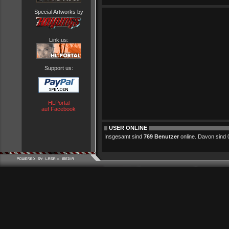
Special Artworks by
Link us:
Support us:
HLPortal
auf Facebook
USER ONLINE
Insgesamt sind
769 Benutzer
online. Davon sind 0 