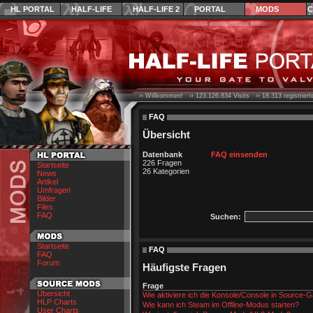
HL PORTAL
HALF-LIFE
HALF-LIFE 2
PORTAL
MODS
C
›› Willkommen! ››
123.126.834
Visits ››
18.313
registrier
FAQ
Übersicht
Datenbank
FAQ einsenden
226 Fragen
Startseite
26 Kategorien
News
Artikel
Umfragen
Bilder
Files
FAQ
Suchen:
Startseite
FAQ
FAQ
Forum
Häufigste Fragen
Frage
Übersicht
Wie aktiviere ich die Konsole/Console in Source
HLP Charts
Wie kann ich Steam im Offline-Modus starten?
User Charts