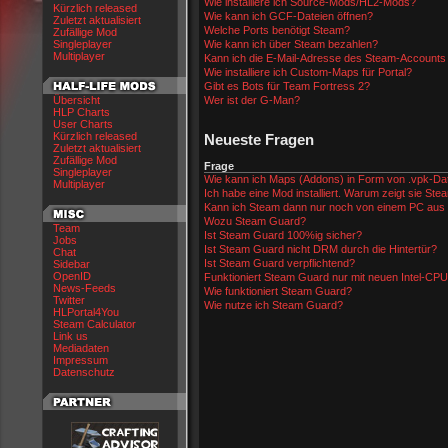
Wie installiere ich Source-Mods/HL2-Mods?
Kürzlich released
Wie kann ich GCF-Dateien öffnen?
Zuletzt aktualisiert
Welche Ports benötigt Steam?
Zufällige Mod
Singleplayer
Wie kann ich über Steam bezahlen?
Multiplayer
Kann ich die E-Mail-Adresse des Steam-Accounts
Wie installiere ich Custom-Maps für Portal?
Gibt es Bots für Team Fortress 2?
Übersicht
Wer ist der G-Man?
HLP Charts
User Charts
Kürzlich released
Neueste Fragen
Zuletzt aktualisiert
Zufällige Mod
Frage
Singleplayer
Wie kann ich Maps (Addons) in Form von .vpk-Date
Multiplayer
Ich habe eine Mod installiert. Warum zeigt sie Ste
Kann ich Steam dann nur noch von einem PC aus
Wozu Steam Guard?
Team
Ist Steam Guard 100%ig sicher?
Jobs
Ist Steam Guard nicht DRM durch die Hintertür?
Chat
Ist Steam Guard verpflichtend?
Sidebar
OpenID
Funktioniert Steam Guard nur mit neuen Intel-CP
News-Feeds
Wie funktioniert Steam Guard?
Twitter
Wie nutze ich Steam Guard?
HLPortal4You
Steam Calculator
Link us
Mediadaten
Impressum
Datenschutz