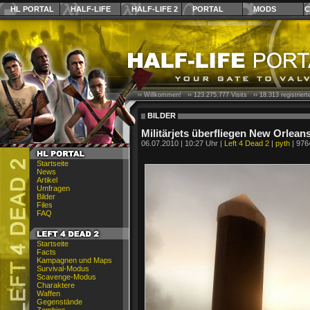
HL PORTAL
HALF-LIFE
HALF-LIFE 2
PORTAL
MODS
C
›› Willkommen! ››
123.275.777
Visits ››
18.313
registrier
BILDER
Militärjets überfliegen New Orlean
06.07.2010 | 10:27 Uhr |
Left 4 Dead 2
|
pyth
| 976
Startseite
News
Artikel
Umfragen
Bilder
Files
FAQ
Startseite
Facts
Kampagnen und Maps
Survival-Modus
Scavenge-Modus
Charaktere
Waffen
Gegenstände