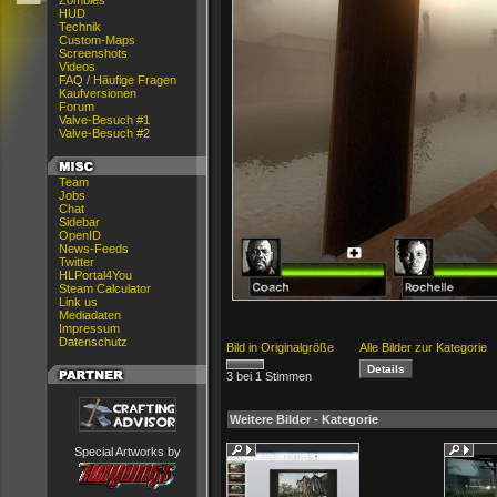
Zombies
HUD
Technik
Custom-Maps
Screenshots
Videos
FAQ / Häufige Fragen
Kaufversionen
Forum
Valve-Besuch #1
Valve-Besuch #2
Team
Jobs
Chat
Sidebar
OpenID
News-Feeds
Twitter
HLPortal4You
Steam Calculator
Link us
Mediadaten
Impressum
Datenschutz
Bild in Originalgröße
Alle Bilder zur Kategorie
3 bei 1 Stimmen
Weitere Bilder - Kategorie
Special Artworks by