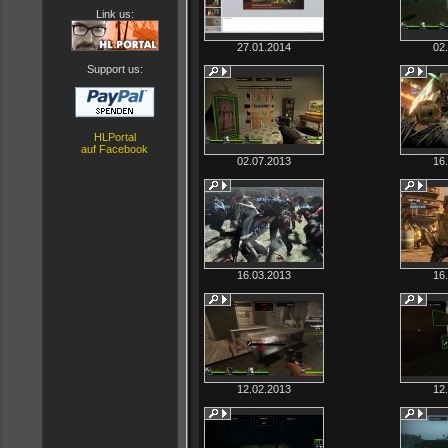
Link us:
27.01.2014
02
Support us:
HLPortal
auf Facebook
02.07.2013
16
16.03.2013
16
12.02.2013
12