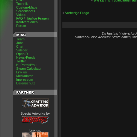
HUD
-
Wie kann ich Spieldateien au
Technik
Custom-Maps
Screenshots
«
Vorherige Frage
Videos
FAQ / Häufige Fragen
Kaufversionen
Forum
Du hast nicht die erfo
Solltest du eine Account-Strafe haben, fi
Team
Jobs
Chat
Sidebar
OpenID
News-Feeds
Twitter
HLPortal4You
Steam Calculator
Link us
Mediadaten
Impressum
Datenschutz
Special Artworks by
Link us: