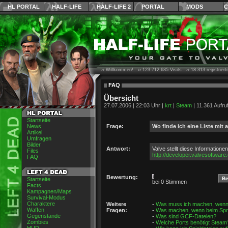
HL PORTAL
HALF-LIFE
HALF-LIFE 2
PORTAL
MODS
C
›› Willkommen! ››
123.712.635
Visits ››
18.313
registrier
FAQ
Übersicht
27.07.2006 | 22:03 Uhr |
krt
|
Steam
| 11.361 Aufru
Startseite
News
Frage:
Wo finde ich eine Liste mit
Artikel
Umfragen
Bilder
Antwort:
Valve stellt diese Informatione
Files
http://developer.valvesoftwar
FAQ
Bewertung:
Startseite
bei 0 Stimmen
Facts
Kampagnen/Maps
Survival-Modus
Charaktere
Weitere
-
Was muss ich machen, wenn e
Waffen
Fragen:
-
Was machen, wenn beim Spra
Gegenstände
-
Was sind GCF-Dateien?
Zombies
-
Welche Ports benötigt Steam