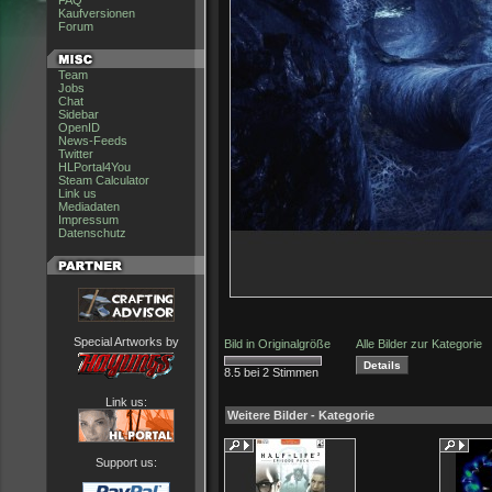
FAQ
Kaufversionen
Forum
Team
Jobs
Chat
Sidebar
OpenID
News-Feeds
Twitter
HLPortal4You
Steam Calculator
Link us
Mediadaten
Impressum
Datenschutz
Special Artworks by
Bild in Originalgröße
Alle Bilder zur Kategorie
8.5 bei 2 Stimmen
Link us:
Weitere Bilder - Kategorie
Support us: