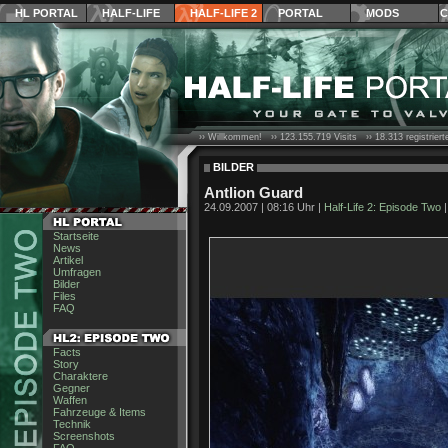
HL PORTAL
HALF-LIFE
HALF-LIFE 2
PORTAL
MODS
C
›› Willkommen! ››
123.155.719
Visits ››
18.313
registrier
BILDER
Antlion Guard
24.09.2007 | 08:16 Uhr |
Half-Life 2: Episode Two
Startseite
News
Artikel
Umfragen
Bilder
Files
FAQ
Facts
Story
Charaktere
Gegner
Waffen
Fahrzeuge & Items
Technik
Screenshots