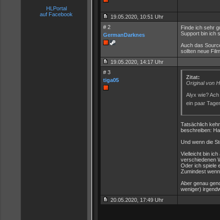
HLPortal
auf Facebook
19.05.2020, 10:51 Uhr
# 2
Finde ich sehr g
Support bin ich 
GermanDarknes
Auch das Source
sollten neue Film
19.05.2020, 14:17 Uhr
# 3
Zitat:
tiga05
Original von 
Alyx wie? Ach 
ein paar Tagen
Tatsächlich kehr
beschreiben: Hal
Und wenn die Sto
Vielleicht bin i
verschiedenen Wa
Oder ich spiele 
Zumindest wenn 
Aber genau gen
weniger) irgendw
20.05.2020, 17:49 Uhr