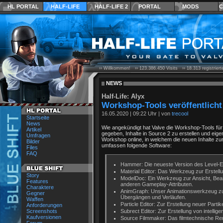
HL PORTAL
HALF-LIFE
HALF-LIFE 2
PORTAL
MODS
C
›› Willkommen! ››
123.386.450
Visits ››
18.313
registrier
NEWS
Half-Life: Alyx
Workshop-Tools veröffentlicht
16.05.2020
|
09:22 Uhr
| von
trecool
Startseite
News
Wie angekündigt hat Valve die Workshop-Tools für 
Artikel
gegeben, Inhalte in Source 2 zu erstellen und eig
Umfragen
Workshop online, in welchem die neuen Inhalte zu
Bilder
umfassen folgende Software:
Files
FAQ
Hammer: Die neueste Version des Level-Ed
Material Editor: Das Werkzeug zur Erstell
Story
ModelDoc: Ein Werkzeug zur Ansicht, Bearb
Features
anderen Gameplay-Attributen.
Charaktere
AnimGraph: Unser Animationswerkzeug zur 
Gegner
Übergängen und Verläufen.
Waffen
Particle Editor: Zur Erstellung neuer Partike
Anforderungen
Screenshots
Subrect Editor: Zur Erstellung von intellig
Kaufversionen
Source Filmmaker: Das filmtechnische Re