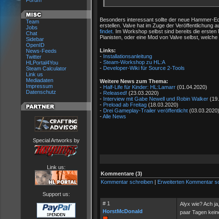
Forum
Besonders interessant sollte der neue Hammer-Edi
Team
erstellen. Valve hat im Zuge der Veröffentlichun
Jobs
findet.
Im Workshop selbst sind bereits die ersten 
Chat
Pianisten, oder eine Mod von Valve selbst, welche
Sidebar
OpenID
Links:
News-Feeds
-
Installationsanleitung
Twitter
-
Steam-Workshop zu HL:A
HLPortal4You
-
Developer-Wiki für Source 2-Tools
Steam Calculator
Link us
Mediadaten
Weitere News zum Thema:
Impressum
-
Half-Life für Kinder: HL:Lamarr
(01.04.2020)
Datenschutz
-
Released!
(23.03.2020)
-
Interview mit Gabe Newell und Robin Walker
(19.
-
Preload ab Freitag
(18.03.2020)
-
Drei Gameplay-Trailer veröffentlicht
(03.03.2020
-
Alle News
Special Artworks by
Link us:
Kommentare (3)
Kommentar schreiben
|
Erweiterten Kommentar s
Support us:
# 1
Alyx wie? Ach ja
HorstMcDonald
paar Tagen keine