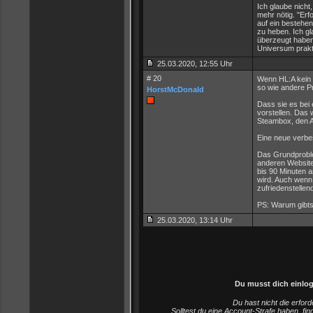
Ich glaube nicht
mehr nötig. "Erfo
auf ein bestehe
zu heben. Ich g
überzeugt haben.
Universum prakt
25.03.2020, 12:55 Uhr
# 20
Wenn HL:A kein 
so wie andere P
HorstMcDonald
Dass sie es bei 
vorstellen. Das 
Steambox, den A
Eine neue verbes
Das Grundproble
anderen Website
bis 90 Minuten 
wird. Auch wenn 
zufriedenstellend
PS: Warum gibt
25.03.2020, 13:14 Uhr
Du musst dich einlo
Du hast nicht die erfo
Solltest du eine Account-Strafe haben, fi