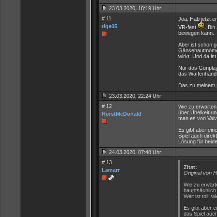
23.03.2020, 18:19 Uhr
# 11
Joa. Hab jetzt e
tiga05
VR-fest
. Bin
bewegen kann.
Aber ist schon ge
Gänsehautmoment
wirkt. Und da ist
Nur das Gunplay
das Waffenhandl
Das zu meinem pa
23.03.2020, 22:24 Uhr
# 12
Wie zu erwarten
über Übelkeit und
HorstMcDonald
man es von Valve
Es gibt aber ei
Spiel auch direk
Lösung für beid
24.03.2020, 07:48 Uhr
# 13
Zitat:
Lamarr
Original von 
Wie zu erwart
hauptsächlich 
Welt ist toll,
Es gibt aber 
das Spiel auch