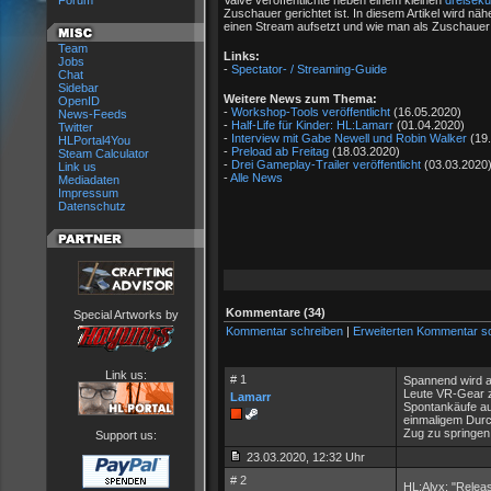
Forum
Valve veröffentlichte neben einem kleinen
dreisekü
Zuschauer gerichtet ist. In diesem Artikel wird nä
einen Stream aufsetzt und wie man als Zuschaue
Team
Links:
Jobs
-
Spectator- / Streaming-Guide
Chat
Sidebar
Weitere News zum Thema:
OpenID
-
Workshop-Tools veröffentlicht
(16.05.2020)
News-Feeds
-
Half-Life für Kinder: HL:Lamarr
(01.04.2020)
Twitter
-
Interview mit Gabe Newell und Robin Walker
(19.
HLPortal4You
-
Preload ab Freitag
(18.03.2020)
Steam Calculator
-
Drei Gameplay-Trailer veröffentlicht
(03.03.2020
Link us
-
Alle News
Mediadaten
Impressum
Datenschutz
Kommentare (34)
Special Artworks by
Kommentar schreiben
|
Erweiterten Kommentar s
Link us:
# 1
Spannend wird au
Leute VR-Gear zu
Lamarr
Spontankäufe au
einmaligem Durc
Zug zu springen,
Support us:
23.03.2020, 12:32 Uhr
# 2
HL:Alyx: "Relea