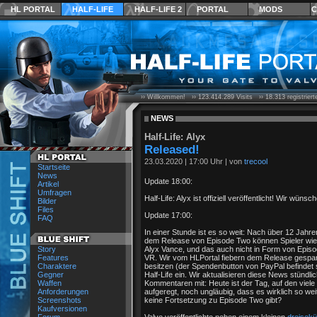
HL PORTAL
HALF-LIFE
HALF-LIFE 2
PORTAL
MODS
C
›› Willkommen! ››
123.414.289
Visits ››
18.313
registrier
NEWS
Half-Life: Alyx
Released!
23.03.2020
|
17:00 Uhr
| von
trecool
Startseite
News
Update 18:00:
Artikel
Umfragen
Half-Life: Alyx ist offiziell veröffentlicht! Wir wün
Bilder
Files
Update 17:00:
FAQ
In einer Stunde ist es so weit: Nach über 12 Jahre
dem Release von Episode Two können Spieler wied
Story
Alyx Vance, und das auch nicht in Form von Episod
Features
VR. Wir vom HLPortal fiebern dem Release gespan
Charaktere
besitzen (der Spendenbutton von PayPal befindet s
Gegner
Half-Life ein. Wir aktualisieren diese News stündli
Waffen
Kommentaren mit: Heute ist der Tag, auf den viele S
Anforderungen
aufgeregt, noch ungläubig, dass es wirklich so weit
Screenshots
keine Fortsetzung zu Episode Two gibt?
Kaufversionen