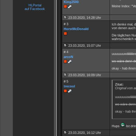
King2500
HLPortal
Meine Index: "Ve
auf Facebook
23.03.2020, 14:28 Uhr
# 3
Ich denke mal, d
von denen auch 
HorstMcDonald
Die täglichen N
wahrscheinlich w
23.03.2020, 15:07 Uhr
# 4
uuuuuuuwiiiiiiiii
arcoN
wo wäre denn de
okay - hab ihre
23.03.2020, 16:09 Uhr
# 5
Zitat:
trecool
Original von 
uuuuuuuwiiiiii
wo wäre denn 
okay - hab ih
Hups
Ist drin
23.03.2020, 16:12 Uhr