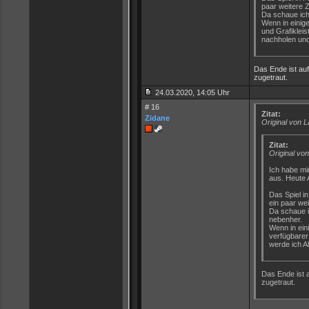
paar weitere Z
Da schaue ich
Wenn in einige
und Grafiklei
nachholen und
Das Ende ist auf 
zugetraut.
24.03.2020, 14:05 Uhr
# 16
Zitat:
Zidane
Original von 
Zitat:
Original vo
Ich habe mi
aus. Heute 
Das Spiel in
ein paar wei
Da schaue i
nebenher.
Wenn in eini
verfügbarer
werde ich A
Das Ende ist a
zugetraut.