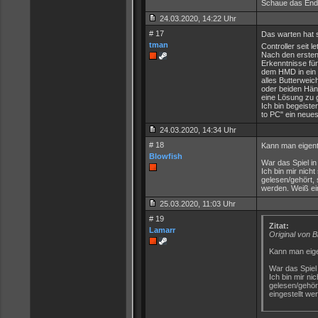
Schaue das Ende
24.03.2020, 14:22 Uhr
# 17
Das warten hat s
tman
Controller seit 
Nach den ersten 
Erkenntnisse für
dem HMD in ein vi
alles Butterwei
oder beiden Händ
eine Lösung zu 
Ich bin begeister
to PC" ein neues
24.03.2020, 14:34 Uhr
# 18
Kann man eigent
Blowfish
War das Spiel in
Ich bin mir nicht
gelesen/gehört, s
werden. Weiß e
25.03.2020, 11:03 Uhr
# 19
Zitat:
Lamarr
Original von B
Kann man eige
War das Spiel 
Ich bin mir ni
gelesen/gehört
eingestellt w