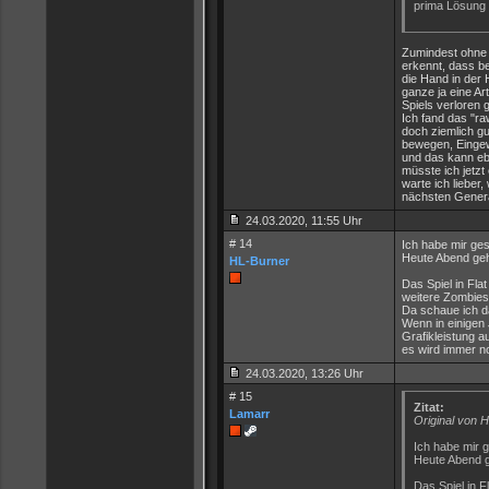
prima Lösung 
Zumindest ohne 
erkennt, dass be
die Hand in der 
ganze ja eine Ar
Spiels verloren 
Ich fand das "ra
doch ziemlich gu
bewegen, Eingew
und das kann eb
müsste ich jetzt
warte ich lieber
nächsten Genera
24.03.2020, 11:55 Uhr
# 14
Ich habe mir ge
Heute Abend geh
HL-Burner
Das Spiel in Flat
weitere Zombies 
Da schaue ich d
Wenn in einigen 
Grafikleistung 
es wird immer no
24.03.2020, 13:26 Uhr
# 15
Zitat:
Lamarr
Original von 
Ich habe mir 
Heute Abend g
Das Spiel in F