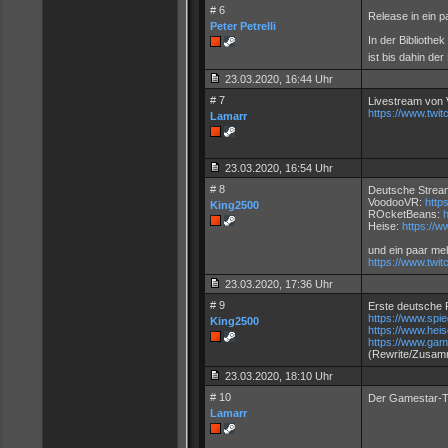
# 6
Release in ein p
Peter Petrelli
In der Bibliothek
ist bis dahin de
23.03.2020, 16:44 Uhr
# 7
Livestream von
https://www.twit
Lamarr
23.03.2020, 16:54 Uhr
# 8
Deutsche Strea
VoodooVR:
http
King2500
ROcketBeans:
h
Heise:
https://w
und ein paar me
https://www.twi
23.03.2020, 17:36 Uhr
# 9
Erste deutsche 
https://www.spi
King2500
https://www.hei
https://www.game
(Rewrite/Zusa
23.03.2020, 18:10 Uhr
# 10
Der Gamestar-Te
Lamarr