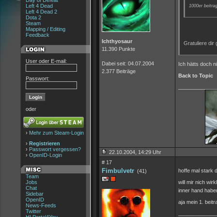
Day of Defeat
Left 4 Dead
1000er beitrag
Left 4 Dead 2
Dota 2
Steam
Mapping / Editing
Feedback
Ichthyosaur
Gratuliere dir
11.390 Punkte
User oder E-mail:
Dabei seit: 04.07.2004
Ich hätts doch n
2.377 Beiträge
Back to Topic
Passwort:
_____________
oder
›
Mehr zum Steam-Login
›
Registrieren
›
Passwort vergessen?
22.10.2004, 14:29 Uhr
›
OpenID-Login
# 17
Fimbulvetr
hoffe mal stark 
(41)
Team
Jobs
will mir nich wi
Chat
inner hand hab
Sidebar
OpenID
aja mein 1. beitr
News-Feeds
Twitter
_____________