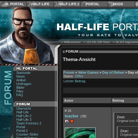
HL PORTAL
HALF-LIFE
HALF-LIFE 2
PORTAL
MODS
C
›› Willkommen! ››
123.161.228
Visits ››
18.313
registrier
FORUM
Thema-Ansicht
Forum
>
Valve Games
>
Day of Defeat
> Day of
Startseite
Status:
Offen
News
Artikel
Letzter Beitrag
Umfragen
Bilder
Files
FAQ
Autor
Beitrag
Übersicht
# 16
Half-Life
tuacker
Half-Life 2
(38)
Zitat:
Half-Life 3
Original von 
Team Fortress 2
Portal
Portal 2
Zitat:
Counter-Strike
Original vo