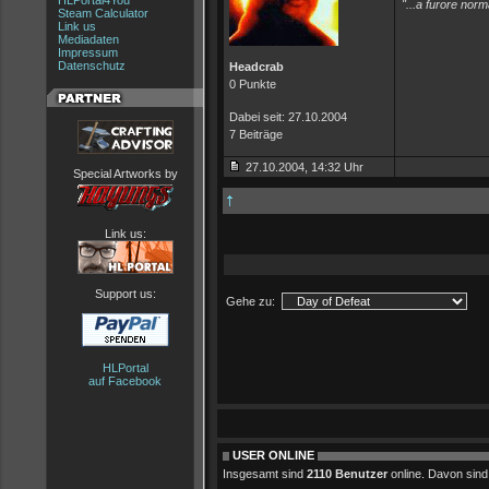
HLPortal4You
"...a furore nor
Steam Calculator
Link us
Mediadaten
Impressum
Datenschutz
Headcrab
0 Punkte
Dabei seit: 27.10.2004
7 Beiträge
27.10.2004, 14:32 Uhr
Special Artworks by
Link us:
Support us:
Gehe zu:
HLPortal
auf Facebook
USER ONLINE
Insgesamt sind
2110 Benutzer
online. Davon sind 0