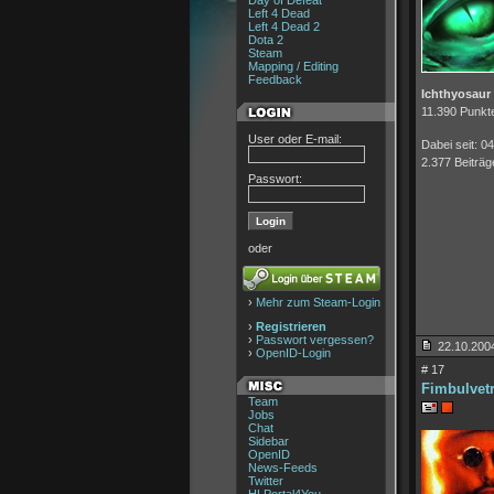
Day of Defeat
Left 4 Dead
Left 4 Dead 2
Dota 2
Steam
Mapping / Editing
Feedback
Ichthyosaur
11.390 Punkt
User oder E-mail:
Dabei seit: 0
2.377 Beiträg
Passwort:
oder
›
Mehr zum Steam-Login
›
Registrieren
›
Passwort vergessen?
22.10.2004
›
OpenID-Login
# 17
Fimbulvet
Team
Jobs
Chat
Sidebar
OpenID
News-Feeds
Twitter