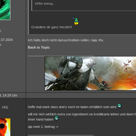
1000er beitrag...
Gratuliere dir ganz herzlich!
e
4.07.2004
Ich hätts doch nicht dazuschreiben sollen, naja, thx.
e
Back to Topic
____________________________________
, 14:29 Uhr
r
hoffe mal stark dass dod:s noch im laden erhältlich sein wird
(41)
will mir nich wirklich extra von irgendwem ne kreditkarte leihen und dann h
inner hand haben
aja mein 1. beitrag :>
____________________________________