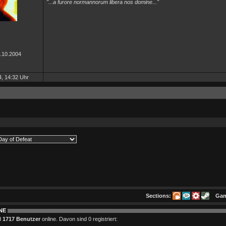
"...a furore normannorum libera nos domine..."
7.10.2004
, 14:32 Uhr
Sections:
Ga
NE
d
1717 Benutzer
online. Davon sind 0 registriert: