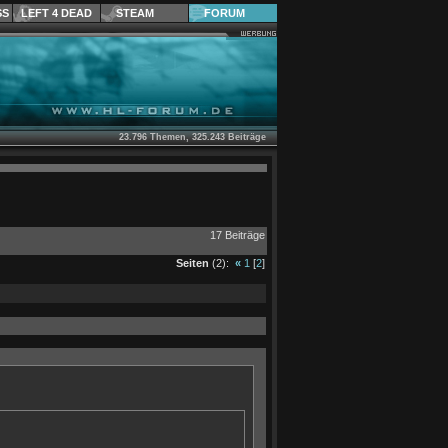
SS
LEFT 4 DEAD
STEAM
FORUM
23.796 Themen, 325.243 Beiträge
17 Beiträge
Seiten
(2):
«
1
[
2
]