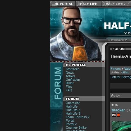
HL PORTAL
HALF-LIFE
HALF-LIFE 2
›› Willkommen! ›
FORUM
Thema-An
Forum
>
Val
Startseite
Status:
Offen
News
Artikel
Letzter Beitra
Umfragen
Bilder
Files
FAQ
Autor
Übersicht
# 16
Half-Life
tuacker
Half-Life 2
(38
Half-Life 3
Team Fortress 2
Portal
Portal 2
Counter-Strike