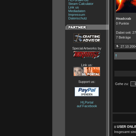
HLPortal4You
Steam Calculator
Link us
Mediadaten
Impressum
Datenschutz
Headcrab
0 Punkte
Dabei seit: 2
7 Beiträge
27.10.2004
Special Artworks by
Link us:
Support us:
Gehe zu:
HLPortal
auf Facebook
USER ONLI
Insgesamt sin