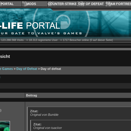
PORTAL
MODS
COUNTER-STRIKE
DAY OF DEFEAT
TEAM FORTRE
›
123.288.568
Visits ››
18.313
registrierte User ››
1717
Besucher online (0 auf dieser Seite)
sicht
ve Games
>
Day of Defeat
> Day of defeat
g
Beitrag
)
Zitat:
Original von Bumble
Zitat:
Original von tuacker