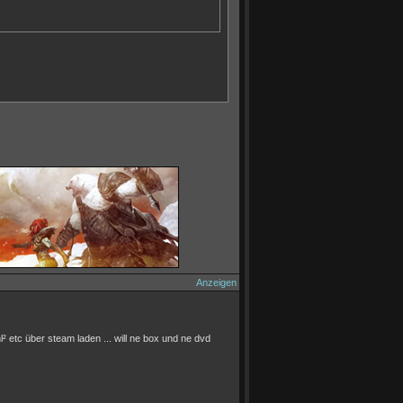
Anzeigen
l² etc über steam laden ... will ne box und ne dvd