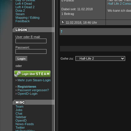
Day of Defeat
Hier ist die The
0 Punkte
Left 4 Dead
Half Life 2 Con
Left 4 Dead 2
Dabei seit: 11.02.2018
Dota 2
Wo kann ich das 
1 Beitrag
Steam
Mapping / Editing
Feedback
11.02.2018, 18:46 Uhr
User oder E-mail:
Passwort:
Gehe zu:
oder
›
Mehr zum Steam-Login
›
Registrieren
›
Passwort vergessen?
›
OpenID-Login
Team
Jobs
Chat
Sidebar
OpenID
News-Feeds
Twitter