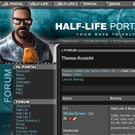
HL PORTAL
HALF-LIFE
HALF-LIFE 2
PORTAL
MODS
C
›› Willkommen! ››
122.960.805
Visits ››
18.313
registrier
FORUM
Thema-Ansicht
Forum
>
Half-Life Serie
>
Half-Life 2
> Half Li
Startseite
Status:
Offen
News
Artikel
Letzter Beitrag
Umfragen
Bilder
Files
FAQ
Autor
Beitrag
Übersicht
# 1
Half Life 2 Be
Half-Life
MisterGreen
Half-Life 2
(36)
Hallo, hat hier 
Half-Life 3
FLAC oder mp3 32
Team Fortress 2
für die Half Lif
Portal
Portal 2
jemand einen Do
Headcrab
Counter-Strike