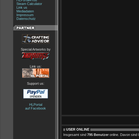
HLPortal4You
Steam Calculator
Link us
Mediadaten
Impressum
Datenschutz
Special Artworks by
Link us:
Support us:
HLPortal
auf Facebook
USER ONLINE
Insgesamt sind
795 Benutzer
online. Davon sind 0 