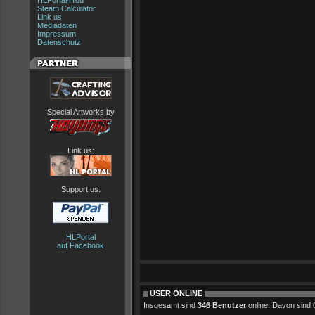
HLPortal4You
Steam Calculator
Link us
Mediadaten
Impressum
Datenschutz
Special Artworks by
Link us:
Support us:
HLPortal
auf Facebook
USER ONLINE
Insgesamt sind
346 Benutzer
online. Davon sind 0 