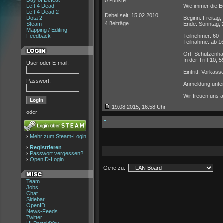
Day of Defeat
0 Punkte
Left 4 Dead
Wie immer die E
Left 4 Dead 2
Dabei seit: 15.02.2010
Dota 2
Beginn: Freitag
4 Beiträge
Steam
Ende: Sonntag, 
Mapping / Editing
Feedback
Teilnehmer: 60
Teilnahme: ab 1
Ort: Schützenha
In der Trift 10,
User oder E-mail:
Eintritt: Vorkas
Passwort:
Anmeldung unte
Wir freuen uns 
19.08.2015, 16:58 Uhr
oder
›
Mehr zum Steam-Login
›
Registrieren
›
Passwort vergessen?
›
OpenID-Login
Gehe zu:
Team
Jobs
Chat
Sidebar
OpenID
News-Feeds
Twitter