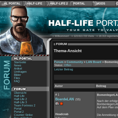
HL PORTAL
HALF-LIFE
HALF-LIFE 2
PORTAL
MODS
C
›› Willkommen! ››
123.613.723
Visits ››
18.313
registrier
FORUM
Thema-Ansicht
Forum
>
Community
>
LAN Board
> Bomenle
Startseite
Status:
Offen
News
Artikel
Letzter Beitrag
Umfragen
Bilder
Files
FAQ
Autor
Beitrag
Übersicht
# 1
BomenlegerLA
Half-Life
BoerdeLAN
Half-Life 2
(55)
Nach der erfolg
Half-Life 3
BombenlegerLAN
Team Fortress 2
Auf dem Plan s
Portal
Portal 2
Headcrab
Counter-Strike
Die Anmeldung ist