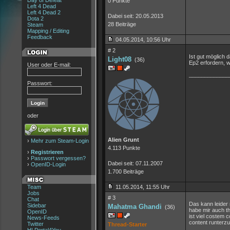
Day of Defeat
0 Punkte
Left 4 Dead
Left 4 Dead 2
Dabei seit: 20.05.2013
Dota 2
28 Beiträge
Steam
Mapping / Editing
Feedback
04.05.2014, 10:56 Uhr
# 2
Ist gut möglich d
Light08
(36)
Ep2 erfordern, w
User oder E-mail:
_____________
Passwort:
oder
Alien Grunt
›
Mehr zum Steam-Login
4.113 Punkte
›
Registrieren
›
Passwort vergessen?
Dabei seit: 07.11.2007
›
OpenID-Login
1.700 Beiträge
Team
11.05.2014, 11:55 Uhr
Jobs
# 3
Chat
Das kann leider 
Sidebar
Mahatma Ghandi
(36)
habe mir auch th
OpenID
ist viel costem
News-Feeds
content runterz
Twitter
Thread-Starter