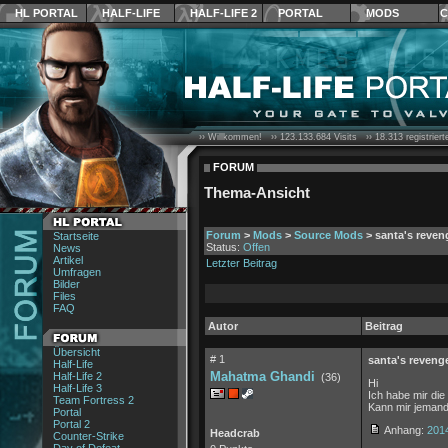
HL PORTAL
HALF-LIFE
HALF-LIFE 2
PORTAL
MODS
C
›› Willkommen! ››
123.133.684
Visits ››
18.313
registrier
FORUM
Thema-Ansicht
Forum
>
Mods
>
Source Mods
> santa's reven
Startseite
Status:
Offen
News
Artikel
Letzter Beitrag
Umfragen
Bilder
Files
FAQ
Autor
Beitrag
Übersicht
# 1
santa's reveng
Half-Life
Mahatma Ghandi
Half-Life 2
(36)
Hi
Half-Life 3
Ich habe mir die
Team Fortress 2
Kann mir jemand
Portal
Portal 2
Anhang:
201
Headcrab
Counter-Strike