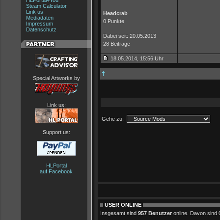
HLPortal4You
Steam Calculator
Link us
Headcrab
Mediadaten
0 Punkte
Impressum
Datenschutz
Dabei seit: 20.05.2013
28 Beiträge
18.05.2014, 15:56 Uhr
Special Artworks by
Link us:
Gehe zu:
Support us:
HLPortal
auf Facebook
USER ONLINE
Insgesamt sind
957 Benutzer
online. Davon sind 0 