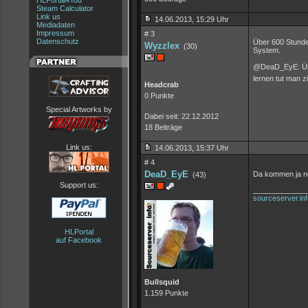
HLPortal4You
Steam Calculator
Link us
14.06.2013, 15:29 Uhr
Mediadaten
Impressum
# 3
Datenschutz
Über 600 Stunden
Wyzzlex
(30)
System.
@DeaD_EyE: Übu
lernen tut man zi
Headcrab
0 Punkte
Special Artworks by
Dabei seit: 22.12.2012
18 Beiträge
Link us:
14.06.2013, 15:37 Uhr
# 4
DeaD_EyE
Da kommen ja no
(43)
Support us:
_____________
sourceserver.inf
HLPortal
auf Facebook
Bullsquid
1.159 Punkte