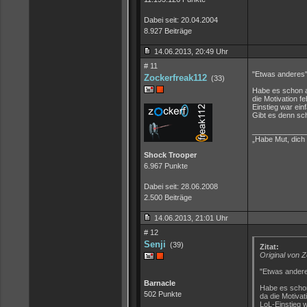
Dabei seit: 20.04.2004
8.927 Beiträge
14.06.2013, 20:49 Uhr
# 11
"Etwas anderes
Zockerfreak112
(33)
Habe es schon au
die Motivation f
Einstieg war ein
Gibt es denn sch
_____________
„Habe Mut, dich
Shock Trooper
6.967 Punkte
Dabei seit: 28.06.2008
2.500 Beiträge
14.06.2013, 21:01 Uhr
# 12
Senji
(39)
Zitat:
Original von 
"Etwas ander
Barnacle
Habe es schon 
502 Punkte
da die Motivat
LoL-Einstieg w