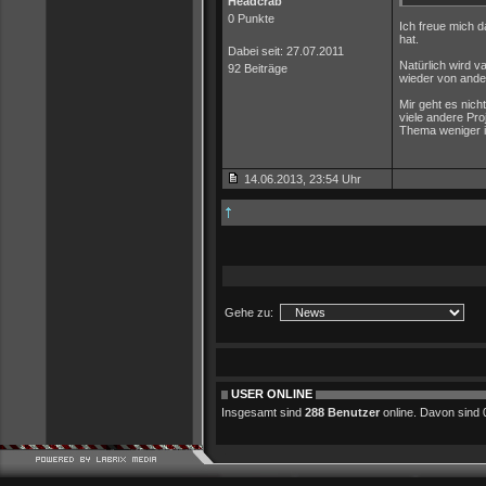
Headcrab
0 Punkte
Ich freue mich 
hat.
Dabei seit: 27.07.2011
Natürlich wird v
92 Beiträge
wieder von ande
Mir geht es nich
viele andere Pro
Thema weniger i
14.06.2013, 23:54 Uhr
Gehe zu:
USER ONLINE
Insgesamt sind
288 Benutzer
online. Davon sind 0 