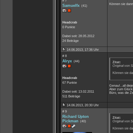
# 7
Können sie dann 
Samuelfx
(41)
Headcrab
0 Punkte
Dabei seit: 28.05.2012
24 Beiträge
14.06.2013, 17:36 Uhr
# 8
Alryx
(44)
Zitat:
Original von 
Können sie dan
Headcrab
67 Punkte
Genau!...all die
Aber zum Glück s
Dabei seit: 13.02.2011
Büro, was die Ze
511 Beiträge
14.06.2013, 20:30 Uhr
# 9
Richard Upton
Zitat:
Pickman
(40)
Original von 
Können sie dan