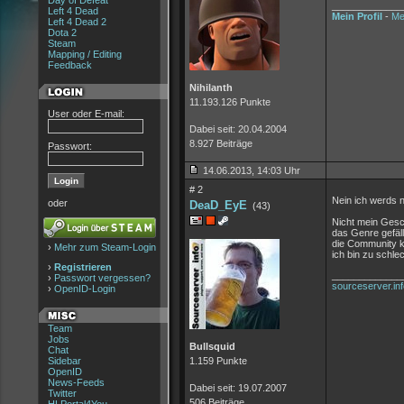
Day of Defeat
_____________
Left 4 Dead
Mein Profil
-
Me
Left 4 Dead 2
Dota 2
Steam
Mapping / Editing
Feedback
Nihilanth
11.193.126 Punkte
User oder E-mail:
Dabei seit: 20.04.2004
8.927 Beiträge
Passwort:
14.06.2013, 14:03 Uhr
# 2
Nein ich werds n
oder
DeaD_EyE
(43)
Nicht mein Ges
das Genre gefällt
die Community k
›
Mehr zum Steam-Login
ich bin zu schlec
›
Registrieren
_____________
›
Passwort vergessen?
sourceserver.inf
›
OpenID-Login
Team
Jobs
Bullsquid
Chat
Sidebar
1.159 Punkte
OpenID
News-Feeds
Dabei seit: 19.07.2007
Twitter
506 Beiträge