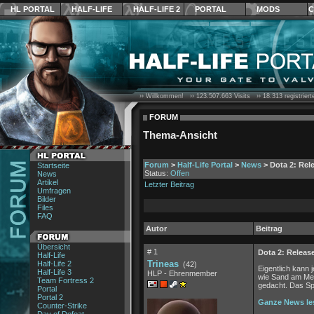
HL PORTAL
HALF-LIFE
HALF-LIFE 2
PORTAL
MODS
C
›› Willkommen! ››
123.507.663
Visits ››
18.313
registrier
FORUM
Thema-Ansicht
Forum
>
Half-Life Portal
>
News
> Dota 2: Rel
Startseite
Status:
Offen
News
Artikel
Letzter Beitrag
Umfragen
Bilder
Files
FAQ
Autor
Beitrag
Übersicht
# 1
Dota 2: Releas
Half-Life
Trineas
Half-Life 2
(42)
Eigentlich kann 
Half-Life 3
HLP - Ehrenmember
wie Sand am Meer
Team Fortress 2
gedacht. Das Spi
Portal
Portal 2
Ganze News le
Counter-Strike