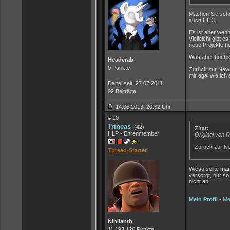
Machen Sie schon
auch HL 3.
Es ist aber wenn
Vielleicht gibt
neue Projekte h
Was aber höchstw
Headcrab
0 Punkte
Zurück zur News.
mir egal wie ic
Dabei seit: 27.07.2011
92 Beiträge
14.06.2013, 20:32 Uhr
# 10
Trineas
(42)
Zitat:
HLP - Ehrenmember
Original von 
Zurück zur Ne
Thread-Starter
Wieso sollte man
versorgt, nur so
nicht an.
_____________
Mein Profil
-
Me
Nihilanth
11.193.126 Punkte