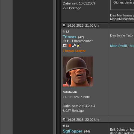
Gibt es denn 
Dabei seit: 10.01.2009
227 Beiträge
Das Mentorensyst
Maps/Missionen (
14.06.2013, 21:50 Uhr
# 13
Das beste Tutori
Trineas
(42)
HLP - Ehrenmember
_____________
Mein Profil
-
Me
Thread-Starter
Nihilanth
11.193.126 Punkte
Dabei seit: 20.04.2004
8.927 Beiträge
14.06.2013, 22:00 Uhr
# 14
Erik Johnson hat
SgtFopper
(44)
dann der Releas