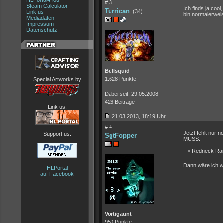
HLPortal4You
# 3
Steam Calculator
Ich finds ja coo
Turrican
(34)
Link us
bin normalerweis
Mediadaten
Impressum
Datenschutz
Bullsquid
1.628 Punkte
Special Artworks by
Dabei seit: 29.05.2008
426 Beiträge
Link us:
21.03.2013, 18:19 Uhr
# 4
Jetzt fehlt nur 
Support us:
SgtFopper
MUSS:
--> Redneck Ra
Dann wäre ich w
HLPortal
auf Facebook
Vortigaunt
950 Punkte