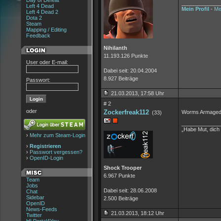
Day of Defeat
_____________
Left 4 Dead
Mein Profil
-
Me
Left 4 Dead 2
Dota 2
Steam
Mapping / Editing
Feedback
Nihilanth
11.193.126 Punkte
User oder E-mail:
Dabei seit: 20.04.2004
8.927 Beiträge
Passwort:
21.03.2013, 17:58 Uhr
# 2
oder
Zockerfreak112
Worms Armaged
(33)
_____________
„Habe Mut, dich
›
Mehr zum Steam-Login
›
Registrieren
›
Passwort vergessen?
›
OpenID-Login
Shock Trooper
6.967 Punkte
Team
Jobs
Dabei seit: 28.06.2008
Chat
Sidebar
2.500 Beiträge
OpenID
News-Feeds
21.03.2013, 18:12 Uhr
Twitter