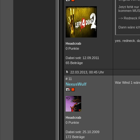
Jetzt fehlt nu
kommen MUS
--> Redneck 
Dann wäre ich
yes. redneck. da
Headcrab
0 Punkte
Dabei seit: 12.09.2011
65 Beiträge
22.03.2013, 00:45 Uhr
# 11
War Wind 1 wäre 
NexusWulf
Headcrab
0 Punkte
Dabei seit: 25.10.2009
172 Beiträge