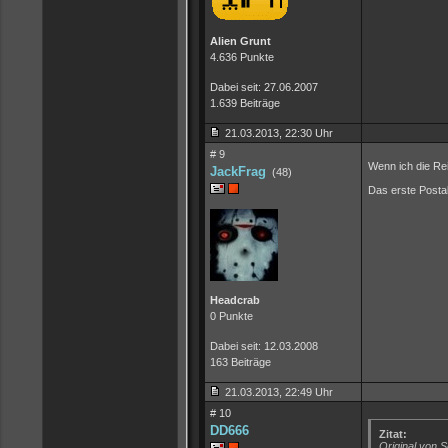
Alien Grunt
4.636 Punkte
Dabei seit: 27.06.2007
1.639 Beiträge
21.03.2013, 22:30 Uhr
# 9
Wenn ich die Re
JackFrag
(48)
Das erste Postal
Headcrab
0 Punkte
Dabei seit: 12.03.2008
163 Beiträge
21.03.2013, 22:49 Uhr
# 10
DD666
Zitat:
Original von 