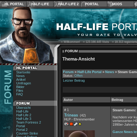
HL PORTAL
HALF-LIFE
HALF-LIFE 2
PORTAL
MODS
C
›› Willkommen! ››
123.166.445
Visits ››
18.313
registrier
FORUM
Thema-Ansicht
Forum
>
Half-Life Portal
>
News
> Steam Gam
Startseite
Status:
Offen
News
Artikel
Letzter Beitrag
Umfragen
Bilder
Files
FAQ
Autor
Beitrag
Übersicht
# 1
Steam Games:
Half-Life
Trineas
Half-Life 2
(42)
Nachdem vor kur
Half-Life 3
HLP - Ehrenmember
verbesserten HD-
Team Fortress 2
1990er-Jahren we
Portal
Portal 2
Ganze News le
Counter-Strike