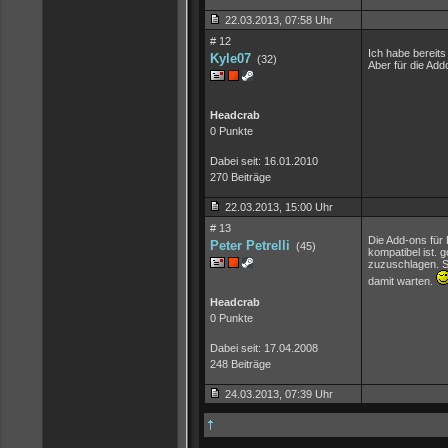
22.03.2013, 07:58 Uhr
# 12
Ich habe bereit
Kyle07
(32)
Aber für die Ad
Headcrab
0 Punkte
Dabei seit: 16.01.2010
270 Beiträge
22.03.2013, 15:00 Uhr
# 13
Die Add-ons für 
Peter Petrelli
(45)
kompatibel ist. 
zuzuschlagen. So
damit warten.
Headcrab
0 Punkte
Dabei seit: 17.04.2008
248 Beiträge
24.03.2013, 07:39 Uhr