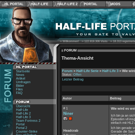
HL PORTAL
HALF-LIFE
HALF-LIFE 2
PORTAL
MODS
C
›› Willkommen! ››
122.919.306
Visits ››
18.313
registrier
FORUM
Thema-Ansicht
Forum
>
Half-Life Serie
>
Half-Life 3
> Wie wir
Startseite
Status:
Offen
News
Artikel
Letzter Beitrag
Umfragen
Bilder
Files
FAQ
Autor
Beitrag
Übersicht
# 1
Wie wird es we
Half-Life
Niner
Half-Life 2
Ich bin ja an si
Half-Life 3
Episoden vll ins
Team Fortress 2
einfach mit HL2
Portal
Portal 2
Ich bin gerade v
Headcrab
Counter-Strike
Gerade die Sache