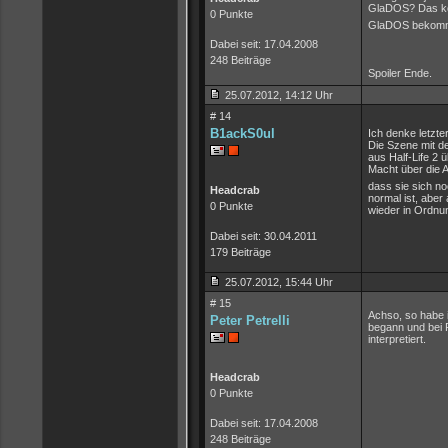
GlaDOS? Das kön
0 Punkte
GlaDOS bekommt
Dabei seit: 17.04.2008
248 Beiträge
Spoiler Ende.
25.07.2012, 14:12 Uhr
# 14
B1ackS0ul
Ich denke letzter
Die Szene mit d
aus Half-Life 2
Macht über die A
dass sie sich no
Headcrab
normal ist, aber
0 Punkte
wieder in Ordnun
Dabei seit: 30.04.2011
179 Beiträge
25.07.2012, 15:44 Uhr
# 15
Achso, so habe i
Peter Petrelli
begann und bei P
interpretiert.
Headcrab
0 Punkte
Dabei seit: 17.04.2008
248 Beiträge