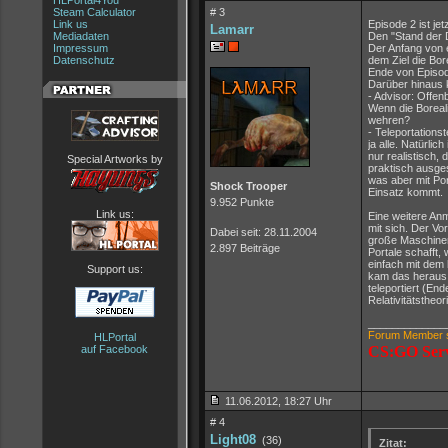
HLPortal4You
Steam Calculator
# 3
Link us
Episode 2 ist je
Lamarr
Mediadaten
Den "Stand der 
Impressum
Der Anfang von e
Datenschutz
dem Ziel die Bor
Ende von Episode
Darüber hinaus 
- Advisor: Offen
Wenn die Boreali
wehren?
- Teleportations
ja alle. Natürli
nur realistisch, 
Special Artworks by
praktisch ausge
was aber mit Por
Shock Trooper
Einsatz kommt.
9.952 Punkte
Link us:
Eine weitere Anm
mit sich. Der Vo
Dabei seit: 28.11.2004
große Maschinen
2.897 Beiträge
Portale schafft,
einfach mit dem 
Support us:
kam das heraus,
teleportiert (End
Relativitätstheo
_____________
Forum Member s
HLPortal
auf Facebook
CS:GO Ser
11.06.2012, 18:27 Uhr
# 4
Light08
(36)
Zitat: