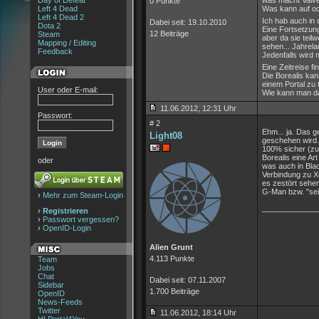
Day of Defeat
was macht Valve 
0 Punkte
Left 4 Dead
Was kann auf ode
Left 4 Dead 2
Ich hab auch in 
Dabei seit: 19.10.2010
Dota 2
Eine Fortsetzun
12 Beiträge
Steam
aber da sie teil
Mapping / Editing
sehen... Jahrela
Feedback
Jedenfalls wird
Eine Zeitreise f
Die Borealis kan
einem Portal zu 
User oder E-mail:
Wie kann man da
11.06.2012, 12:31 Uhr
Passwort:
# 2
Ehm... ja. Das g
Light08
geschehen wird. E
100% sicher (zud
Borealis eine Ar
oder
was auch in Bla
Verbindung zu X
es zestört sehen 
G-Man bzw. "sein
›
Mehr zum Steam-Login
_____________
›
Registrieren
›
Passwort vergessen?
›
OpenID-Login
Alien Grunt
4.113 Punkte
Team
Jobs
Chat
Dabei seit: 07.11.2007
Sidebar
1.700 Beiträge
OpenID
News-Feeds
Twitter
11.06.2012, 18:14 Uhr