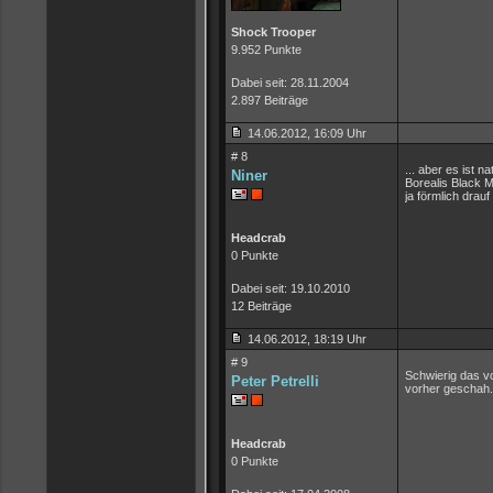
Shock Trooper
9.952 Punkte
Dabei seit: 28.11.2004
2.897 Beiträge
14.06.2012, 16:09 Uhr
# 8
... aber es ist
Niner
Borealis Black 
ja förmlich drauf
Headcrab
0 Punkte
Dabei seit: 19.10.2010
12 Beiträge
14.06.2012, 18:19 Uhr
# 9
Schwierig das v
Peter Petrelli
vorher geschah.
Headcrab
0 Punkte