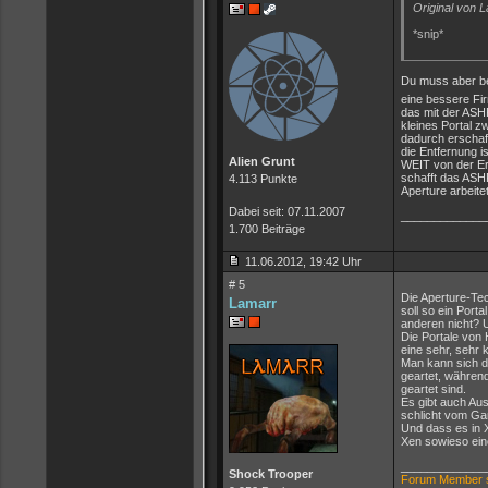
Original von 
*snip*
Du muss aber be
eine bessere Fir
das mit der ASHP
kleines Portal z
dadurch erschaff
die Entfernung i
Alien Grunt
WEIT von der Er
schafft das ASH
4.113 Punkte
Aperture arbeit
Dabei seit: 07.11.2007
_____________
1.700 Beiträge
11.06.2012, 19:42 Uhr
# 5
Die Aperture-Tec
Lamarr
soll so ein Port
anderen nicht? 
Die Portale von 
eine sehr, sehr k
Man kann sich d
geartet, währen
geartet sind.
Es gibt auch Au
schlicht vom Ga
Und dass es in X
Xen sowieso ein
_____________
Shock Trooper
Forum Member s