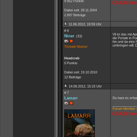
9.952 Punkte
CS:GO Ser
Dabei seit: 28.11.2004
2.897 Beiträge
11.06.2012, 19:59 Uhr
# 6
Vll ist das mit 
Niner
(33)
die Portale in Po
hin und da eins
umbringen will. D
Thread-Starter
Headcrab
0 Punkte
Dabei seit: 19.10.2010
12 Beiträge
14.06.2012, 15:15 Uhr
# 7
Lamarr
Du hast es erfas
_____________
Forum Member s
CS:GO Ser